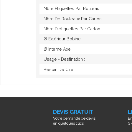
Nbre Étiquettes Par Rouleau
Nbre De Rouleaux Par Carton :
Nbre D'étiquettes Par Carton :
Ø Extérieur Bobine
Ø Interne Axe
Usage - Destination :
Besoin De Cire :
DEVIS GRATUIT
L
Votre demande de devis
En
en quelques clics...
GR