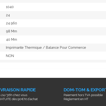
1040
24
24.960
98 Mm
40 Mm
Imprimante Thermique / Balance Pour Commerce
NON
IVRAISON RAPIDE
DOM-TOM & EXPOR
 24/36h chez vous
Paiement hors TVA possible
ATUITE dès 90€ht d’achat
Règlement en HT