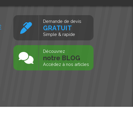
Demande de devis
É
GRATUIT
Simple & rapide
s
Découvrez
notre BLOG
Accédez à nos articles
Tous droits réservés, MD Ouest © 2026