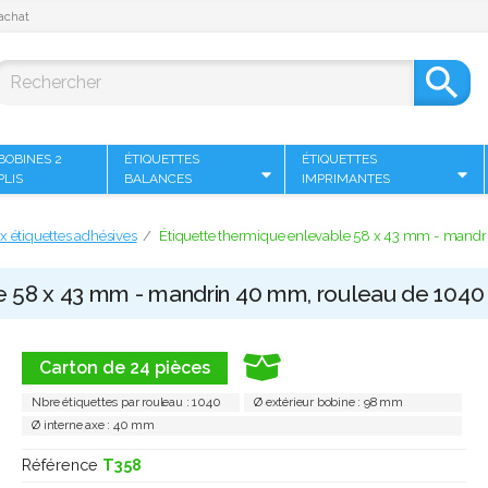
achat

BOBINES 2
ÉTIQUETTES
ÉTIQUETTES
PLIS
BALANCES
IMPRIMANTES
 étiquettes adhésives
Étiquette thermique enlevable 58 x 43 mm - mandr
e 58 x 43 mm - mandrin 40 mm, rouleau de 1040
Carton de 24 pièces
Nbre étiquettes par rouleau : 1040
Ø extérieur bobine : 98 mm
Ø interne axe : 40 mm
Référence
T358