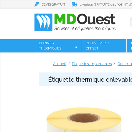
DEVIS GRATUIT
Livraison GRATUITE dès 90€ HT d’
BOBINES
BOBINES 1 PLI
THERMIQUES
OFFSET
Accueil
Etiquettes imprimantes
Rouleaux
Étiquette thermique enlevabl