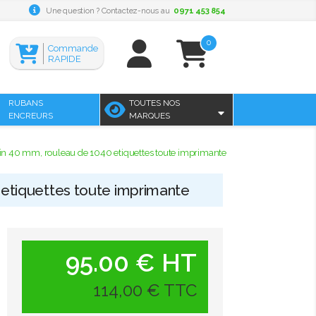
Une question ? Contactez-nous au
0971 453 854
0
Commande
RAPIDE
RUBANS
TOUTES NOS
ENCREURS
MARQUES
in 40 mm, rouleau de 1040 etiquettes toute imprimante
 etiquettes toute imprimante
95.00 € HT
114,00 € TTC