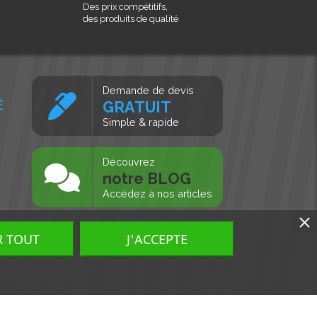
Des prix compétitifs,
des produits de qualité
Demande de devis
É
GRATUIT
Simple & rapide
s
Découvrez
notre BLOG
Accédez à nos articles
R TOUT
J'ACCEPTE
Tous droits réservés, MD Ouest © 2026