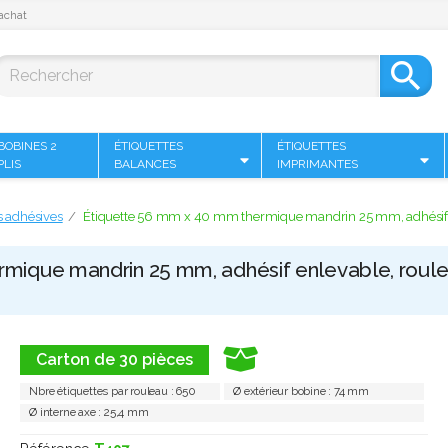
achat

BOBINES 2
ÉTIQUETTES
ÉTIQUETTES
PLIS
BALANCES
IMPRIMANTES
s adhésives
Étiquette 56 mm x 40 mm thermique mandrin 25 mm, adhésif en
mique mandrin 25 mm, adhésif enlevable, roule
Carton de 30 pièces
Nbre étiquettes par rouleau : 650
Ø extérieur bobine : 74 mm
Ø interne axe : 25,4 mm