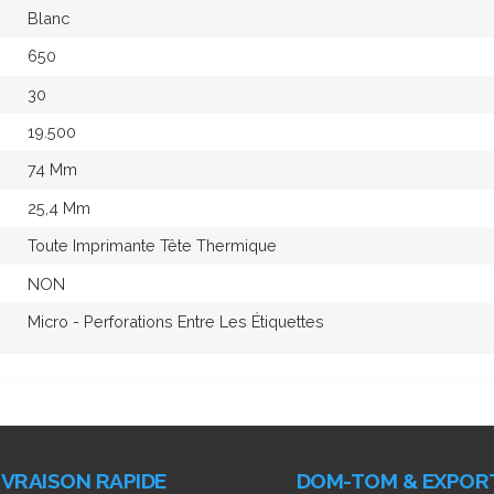
Blanc
650
30
19.500
74 Mm
25,4 Mm
Toute Imprimante Tête Thermique
NON
Micro - Perforations Entre Les Étiquettes
IVRAISON RAPIDE
DOM-TOM & EXPOR