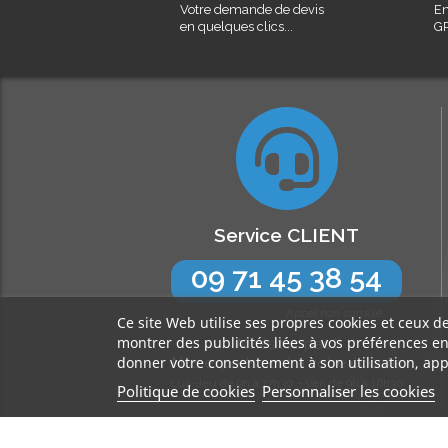
Votre demande de devis
En
en quelques clics...
GR
Service CLIENT
09 71 45 38 54
Appel non surtaxé
Ce site Web utilise ses propres cookies et ceux d
montrer des publicités liées à vos préférences e
N’hésitez pas !
donner votre consentement à son utilisation, app
Nos experts sont à votre écoute
Lun-Jeu de 9h à 17h30 - Ven de 9h à 16h30
Politique de cookies
Personnaliser les cookies