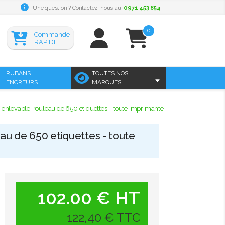
Une question ? Contactez-nous au
0971 453 854
0
Commande
RAPIDE
RUBANS
TOUTES NOS
ENCREURS
MARQUES
levable, rouleau de 650 etiquettes - toute imprimante
au de 650 etiquettes - toute
102.00 € HT
122,40 € TTC