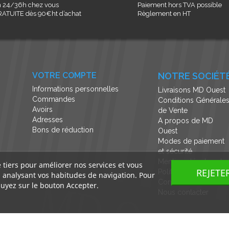
 24/36h chez vous
Paiement hors TVA possible
ATUITE dès 90€ht d’achat
Règlement en HT
VOTRE COMPTE
NOTRE SOCIÉT
Informations personnelles
Livraisons MD Ouest
Commandes
Conditions Générale
Avoirs
de Vente
Adresses
A propos de MD
Bons de réduction
Ouest
Modes de paiement
et sécurité
Mentions légales et
e tiers pour améliorer nos services et vous
REJETE
Politique de
n analysant vos habitudes de navigation. Pour
Confidentialité
uyez sur le bouton Accepter.
Nous contacter