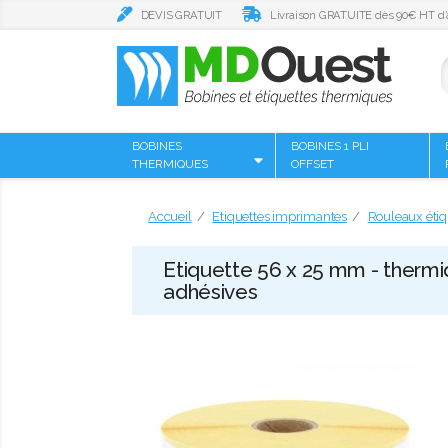
DEVIS GRATUIT
Livraison GRATUITE dès 90€ HT d’
BOBINES
BOBINES 1 PLI
THERMIQUES
OFFSET
Accueil
Etiquettes imprimantes
Rouleaux étiq
Etiquette 56 x 25 mm - therm
adhésives