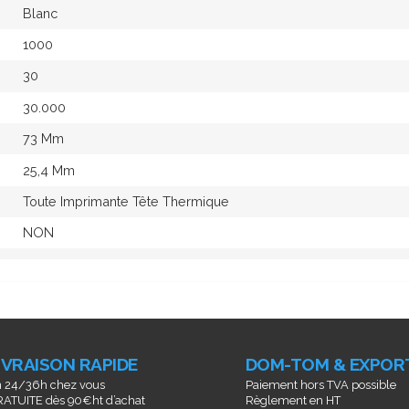
Blanc
1000
30
30.000
73 Mm
25,4 Mm
Toute Imprimante Tête Thermique
NON
IVRAISON RAPIDE
DOM-TOM & EXPOR
 24/36h chez vous
Paiement hors TVA possible
ATUITE dès 90€ht d’achat
Règlement en HT