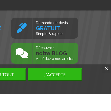
Demande de devis
É
GRATUIT
Simple & rapide
s
Découvrez
notre BLOG
Accédez à nos articles
R TOUT
J'ACCEPTE
Tous droits réservés, MD Ouest © 2026