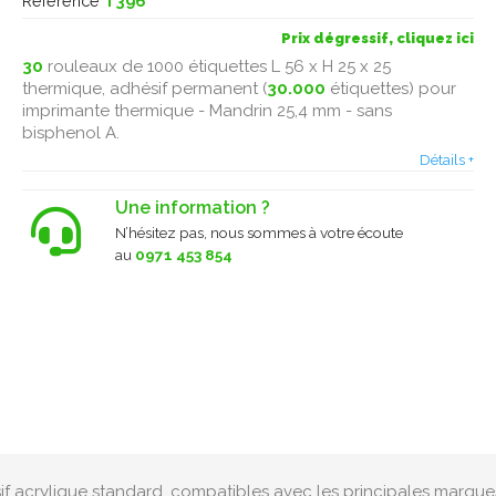
Référence
T396
Prix dégressif, cliquez ici
30
rouleaux de 1000 étiquettes L 56 x H 25 x 25
thermique, adhésif permanent (
30.000
étiquettes) pour
imprimante thermique - Mandrin 25,4 mm - sans
bisphenol A.
Détails +
Une information ?
N’hésitez pas, nous sommes à votre écoute
au
0971 453 854
sif acrylique standard, compatibles avec les principales marque