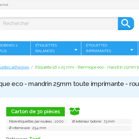
achat

BOBINES 2
ÉTIQUETTES
ÉTIQUETTES
PLIS
BALANCES
IMPRIMANTES
uettes adhésives
Etiquette 56 x 25 mm - thermique eco - mandrin 25mm to
ique eco - mandrin 25mm toute imprimante - rou
Carton de 30 pièces
Nbre étiquettes par rouleau : 1000
Ø extérieur bobine : 73 mm
Ø interne axe : 25,4 mm