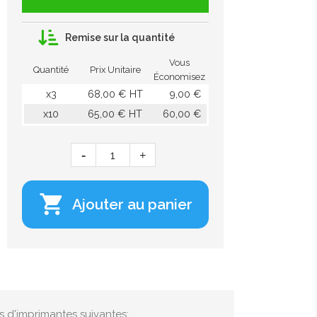
Remise sur la quantité
Vous
Quantité
Prix Unitaire
Économisez
x3
68,00 € HT
9,00 €
x10
65,00 € HT
60,00 €

Ajouter au panier
s d'imprimantes suivantes: