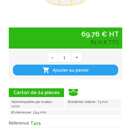
69.76 € HT
83,71 € TTC

Ajouter au panier
Carton de 24 pièces
Nbre étiquettes par rouleau :
Ø extérieur bobine : 73 mm
1000
Ø interne axe : 25,4 mm
Référence
T415