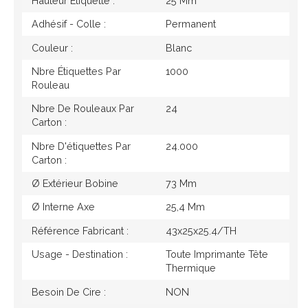
Hauteur Étiquette :
25 Mm
Adhésif - Colle :
Permanent
Couleur :
Blanc
Nbre Étiquettes Par
1000
Rouleau
Nbre De Rouleaux Par
24
Carton :
Nbre D'étiquettes Par
24.000
Carton :
Ø Extérieur Bobine
73 Mm
Ø Interne Axe
25,4 Mm
Référence Fabricant :
43x25x25.4/TH
Usage - Destination :
Toute Imprimante Tête
Thermique
Besoin De Cire :
NON