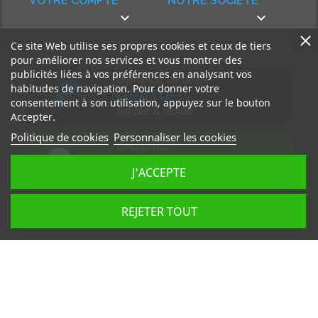
VOTRE COMPTE
NOTRE SOCIÉTÉ


Ce site Web utilise ses propres cookies et ceux de tiers
pour améliorer nos services et vous montrer des
publicités liées à vos préférences en analysant vos
Demande de devis
habitudes de navigation. Pour donner votre
GRATUIT
consentement à son utilisation, appuyez sur le bouton
Simple & rapide
Accepter.
Politique de cookies
Personnaliser les cookies
Découvrez
notre BLOG
J'ACCEPTE
Accédez à nos articles
REJETER TOUT
Tous droits réservés, MD Ouest © 2026