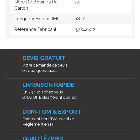
Nbre De Bobines Par
50
Carton
Longueur Bobine (M)
18.10
Référence Fabricant :
57X40x12
DEVIS GRATUIT
Votre demande de devis
en quelques clics...
LIVRAISON RAPIDE
En 24/36h chez vous
GRATUITE dès 90€ht d’achat
DOM-TOM & EXPORT
Paiement hors TVA possible
Règlement en HT
QUALITÉ/PRIX