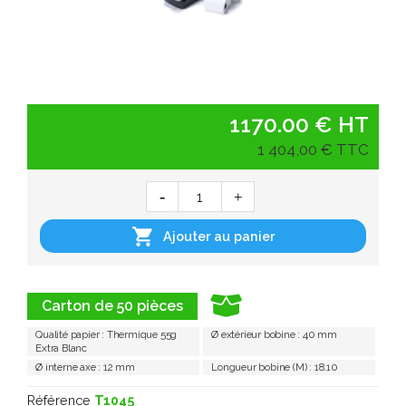
1170.00 € HT
1 404,00 € TTC

Ajouter au panier
Carton de 50 pièces
Qualité papier : Thermique 55g
Ø extérieur bobine : 40 mm
Extra Blanc
Ø interne axe : 12 mm
Longueur bobine (M) : 18.10
Référence
T1045