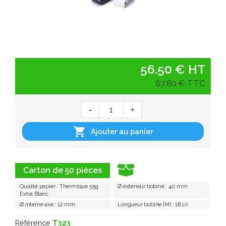
56.50 € HT
67,80 € TTC

Ajouter au panier
Carton de 50 pièces
Qualité papier : Thermique 55g
Ø extérieur bobine : 40 mm
Extra Blanc
Ø interne axe : 12 mm
Longueur bobine (M) : 18.10
Référence
T323