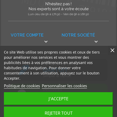
N’hésitez pas !
Nos experts sont à votre écoute
Lun-Jeu de 9h à 17h30 - Ven de 9h à 16h30
VOTRE COMPTE
NOTRE SOCIÉTÉ


Ce site Web utilise ses propres cookies et ceux de tiers
pour améliorer nos services et vous montrer des
publicités liées à vos préférences en analysant vos
Demande de devis
habitudes de navigation. Pour donner votre
GRATUIT
consentement à son utilisation, appuyez sur le bouton
Simple & rapide
Accepter.
Politique de cookies
Personnaliser les cookies
Découvrez
notre BLOG
J'ACCEPTE
Accédez à nos articles
REJETER TOUT
Tous droits réservés, MD Ouest © 2026