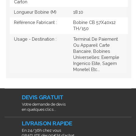
Carton
Longueur Bobine (M)
18.10
Référence Fabricant :
Bobine CB 57X40x12
TH/150
Usage - Destination :
Terminal De Paiement
Ou Appareil Carte
Bancaire, Bobines
Universelles: Exemple
Ingenico Elite, Sagem
Monetel Etc...
DEVIS GRATUIT
Votre demande de devis
en quelques clics...
LIVRAISON RAPIDE
En 24/36h chez vous
GRATUITE dès 90€ht d’achat