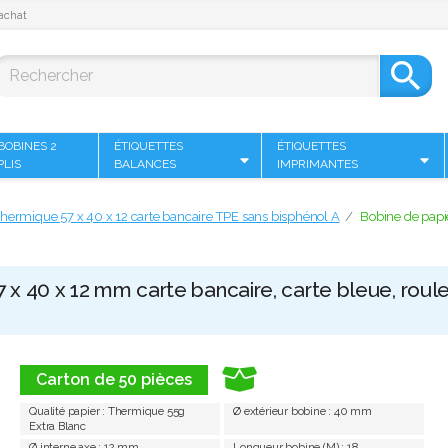
achat

BOBINES 2
ÉTIQUETTES
ÉTIQUETTES
PLIS
BALANCES
IMPRIMANTES
hermique 57 x 40 x 12 carte bancaire TPE sans bisphénol A
Bobine de papi
 x 40 x 12 mm carte bancaire, carte bleue, roul
Carton de 50 pièces
Qualité papier : Thermique 55g
Ø extérieur bobine : 40 mm
Extra Blanc
Ø interne axe : 12 mm
Longueur bobine (M) : 18