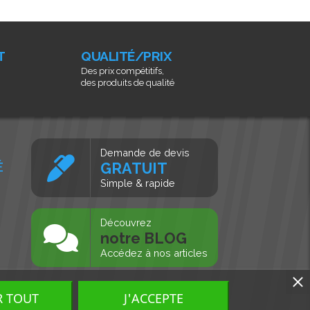
T
QUALITÉ/PRIX
Des prix compétitifs,
des produits de qualité
Demande de devis
É
GRATUIT
Simple & rapide
s
Découvrez
notre BLOG
Accédez à nos articles
R TOUT
J'ACCEPTE