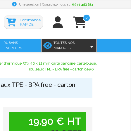
Une question ? Contactez-nous au
0971 453 854
0
Commande
RAPIDE
RUBANS
TOUTES NOS
ENCREURS
MARQUES
er thermique 57 x 40 x 12 mm carte bancaire, carte bleue,
rouleaux TPE - BPA free - carton de 50
eaux TPE - BPA free - carton
19.90 € HT