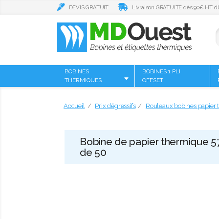
DEVIS GRATUIT
Livraison GRATUITE dès 90€ HT d’
BOBINES
BOBINES 1 PLI
THERMIQUES
OFFSET
Accueil
Prix dégressifs
Rouleaux bobines papier t
Bobine de papier thermique 57
de 50