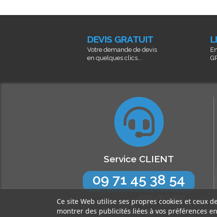
DEVIS GRATUIT
L
Votre demande de devis
En
en quelques clics...
GR
Service CLIENT
09 71 45 38 54
Appel non surtaxé
Ce site Web utilise ses propres cookies et ceux d
montrer des publicités liées à vos préférences e
N’hésitez pas !