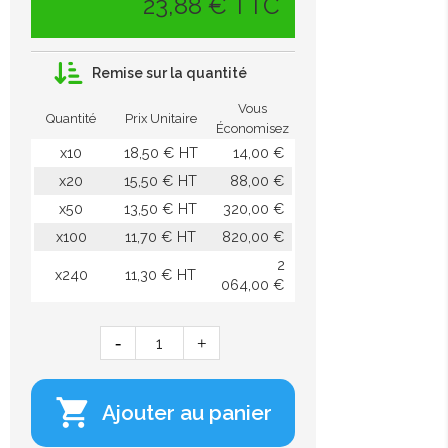
23,88 € TTC
Remise sur la quantité
Vous
Quantité
Prix Unitaire
Économisez
x10
18,50 € HT
14,00 €
x20
15,50 € HT
88,00 €
x50
13,50 € HT
320,00 €
x100
11,70 € HT
820,00 €
2
x240
11,30 € HT
064,00 €

Ajouter au panier