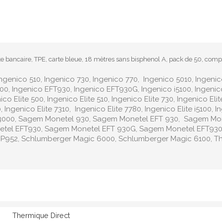
e bancaire, TPE, carte bleue, 18 mètres sans bisphenol A, pack de 50, compa
Ingenico 510, Ingenico 730, Ingenico 770, Ingenico 5010, Ingeni
0, Ingenico EFT930, Ingenico EFT930G, Ingenico i5100, Ingenico 
ico Elite 500, Ingenico Elite 510, Ingenico Elite 730, Ingenico Eli
0, Ingenico Elite 7310, Ingenico Elite 7780, Ingenico Elite i5100,
S3000, Sagem Monetel 930, Sagem Monetel EFT 930, Sagem Mo
etel EFT930, Sagem Monetel EFT 930G, Sagem Monetel EFT93
GP952, Schlumberger Magic 6000, Schlumberger Magic 6100, T
Thermique Direct