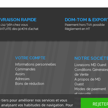
IVRAISON RAPIDE
DOM-TOM & EXPOR
 24/36h chez vous
Paiement hors TVA possible
ATUITE dès 90€ht d’achat
Règlement en HT
VOTRE COMPTE
NOTRE SOCIÉT
Informations personnelles
Livraisons MD Ouest
Commandes
Conditions Générale
Avoirs
de Vente
Adresses
A propos de MD
Bons de réduction
Ouest
Modes de paiement
et sécurité
Mentions légales et
e tiers pour améliorer nos services et vous
REJETE
Politique de
n analysant vos habitudes de navigation. Pour