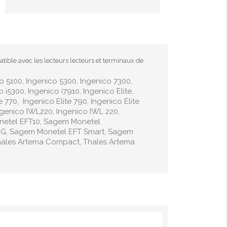
tible avec les lecteurs lecteurs et terminaux de
co 5100, Ingenico 5300, Ingenico 7300,
i5300, Ingenico i7910, Ingenico Elite,
te 770, Ingenico Elite 790, Ingenico Elite
 Ingenico IWL220, Ingenico IWL 220,
netel EFT10, Sagem Monetel
0G, Sagem Monetel EFT Smart, Sagem
hales Artema Compact, Thales Artema