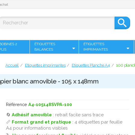
achat

BOBINES 2
ÉTIQUETTES
ÉTIQUETTES
PLIS
BALANCES
IMPRIMANTES
Accueil
Etiquettes imprimantes
Etiquettes Planche A4
100 planch
apier blanc amovible - 105 x 148mm
Référence
A4-105148SVPA-100
🔄
Adhésif amovible
: retrait facile sans trace
📏
Format grand et pratique
: 4 étiquettes par feuille
A4 pour informations visibles