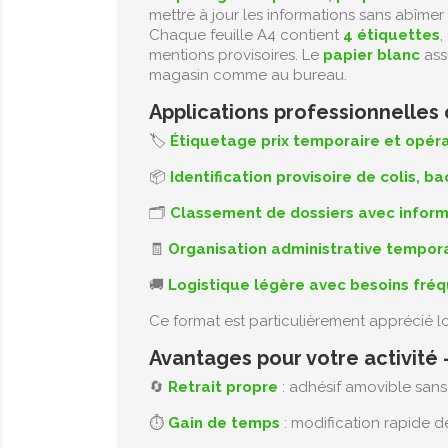
mettre à jour les informations sans abîmer 
Chaque feuille A4 contient
4 étiquettes
,
mentions provisoires. Le
papier blanc
ass
magasin comme au bureau.
Applications professionnelles
🏷️
Étiquetage prix temporaire et opér
📦
Identification provisoire de colis, b
🗂️
Classement de dossiers avec inform
🧾
Organisation administrative tempor
🚚
Logistique légère avec besoins fréq
Ce format est particulièrement apprécié l
Avantages pour votre activité
🔄
Retrait propre
: adhésif amovible sans
⏱️
Gain de temps
: modification rapide d