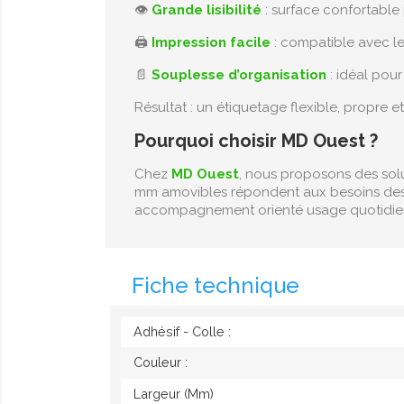
👁️
Grande lisibilité
: surface confortable 
🖨️
Impression facile
: compatible avec l
📄
Souplesse d’organisation
: idéal pou
Résultat : un étiquetage flexible, propre e
Pourquoi choisir MD Ouest ?
Chez
MD Ouest
, nous proposons des sol
mm amovibles répondent aux besoins des 
accompagnement orienté usage quotidie
Fiche technique
Adhésif - Colle :
Couleur :
Largeur (mm)