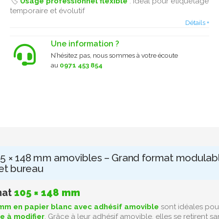
🏷️
Usage professionnel flexible
: idéal pour étiquetage
temporaire et évolutif
Détails +
Une information ?
N’hésitez pas, nous sommes à votre écoute
au
0971 453 854
05 × 148 mm amovibles – Grand format modulab
et bureau
mat
105 × 148 mm
 mm en papier blanc avec adhésif amovible
sont idéales pour
e à modifier
. Grâce à leur adhésif amovible, elles se retirent s