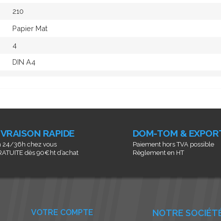
210
Papier Mat
4
DIN A4
IVRAISON RAPIDE
DOM-TOM & EXPOR
 24/36h chez vous
Paiement hors TVA possible
ATUITE dès 90€ht d’achat
Règlement en HT
VOTRE COMPTE
NOTRE SOCIÉT