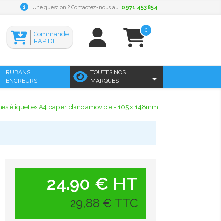
Une question ? Contactez-nous au
0971 453 854
0
Commande
RAPIDE
RUBANS
TOUTES NOS
ENCREURS
MARQUES
es étiquettes A4 papier blanc amovible - 105 x 148mm
24.90 € HT
29,88 € TTC