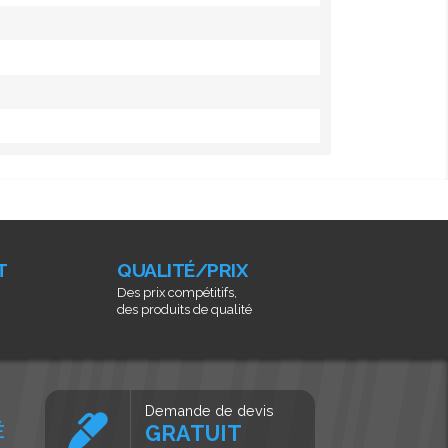
T
QUALITÉ/PRIX
Des prix compétitifs,
des produits de qualité
Demande de devis
É
GRATUIT