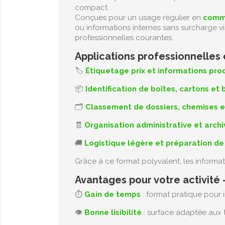
compact.
Conçues pour un usage régulier en
comme
ou informations internes sans surcharge vi
professionnelles courantes.
Applications professionnelles
🏷️
Étiquetage prix et informations pro
📦
Identification de boîtes, cartons et
🗂️
Classement de dossiers, chemises 
🧾
Organisation administrative et arch
🚚
Logistique légère et préparation 
Grâce à ce format polyvalent, les informat
Avantages pour votre activité
⏱️
Gain de temps
: format pratique pour 
👁️
Bonne lisibilité
: surface adaptée aux t