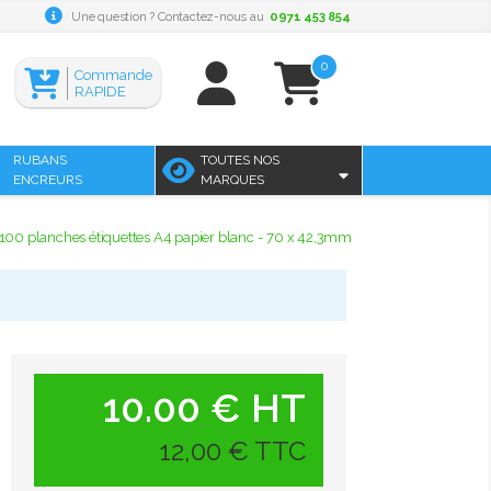
Une question ? Contactez-nous au
0971 453 854
0
Commande
RAPIDE
RUBANS
TOUTES NOS
ENCREURS
MARQUES
100 planches étiquettes A4 papier blanc - 70 x 42,3mm
10.00 € HT
12,00 € TTC