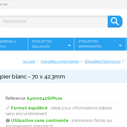
achat

BOBINES 2
ÉTIQUETTES
ÉTIQUETTES
PLIS
BALANCES
IMPRIMANTES
Accueil
Etiquettes imprimantes
Etiquettes Planche A4
pier blanc - 70 x 42,3mm
Référence
A4070042SVP100
📏
Format équilibré
: idéal pour informations lisibles
sans encombrement
🖨️
Utilisation sans contrainte
: impression facile sur
équipements standards