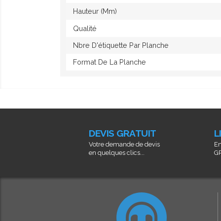
Hauteur (mm)
Qualité
Nbre D'étiquette Par Planche
Format De La Planche
DEVIS GRATUIT
L
Votre demande de devis
En
en quelques clics...
GR