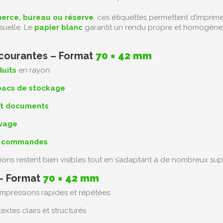
rce, bureau ou réserve
, ces étiquettes permettent d’imprime
suelle. Le
papier blanc
garantit un rendu propre et homogène,
 courantes – Format
70 × 42 mm
duits
en rayon
 bacs de stockage
et documents
ivage
de commandes
ions restent bien visibles tout en s’adaptant à de nombreux sup
 – Format
70 × 42 mm
impressions rapides et répétées
extes clairs et structurés