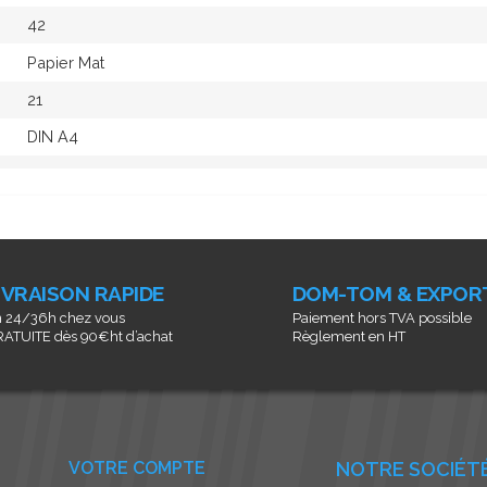
42
Papier Mat
21
DIN A4
IVRAISON RAPIDE
DOM-TOM & EXPOR
 24/36h chez vous
Paiement hors TVA possible
ATUITE dès 90€ht d’achat
Règlement en HT
VOTRE COMPTE
NOTRE SOCIÉT