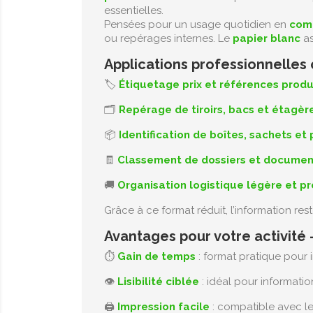
essentielles.
Pensées pour un usage quotidien en
com
ou repérages internes. Le
papier blanc
as
Applications professionnelles
🏷️
Étiquetage prix et références produ
🗂️
Repérage de tiroirs, bacs et étagèr
📦
Identification de boîtes, sachets et
🧾
Classement de dossiers et documen
🚚
Organisation logistique légère et pr
Grâce à ce format réduit, l’information res
Avantages pour votre activité
⏱️
Gain de temps
: format pratique pour 
👁️
Lisibilité ciblée
: idéal pour informatio
🖨️
Impression facile
: compatible avec l