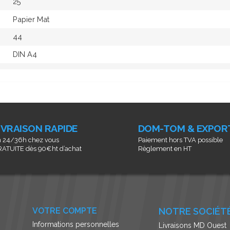
25
Papier Mat
44
DIN A4
IVRAISON RAPIDE
DOM-TOM & EXPOR
 24/36h chez vous
Paiement hors TVA possible
ATUITE dès 90€ht d’achat
Règlement en HT
VOTRE COMPTE
NOTRE SOCIÉT
Informations personnelles
Livraisons MD Ouest