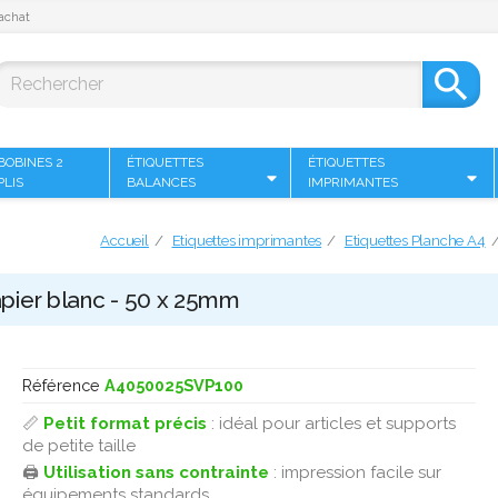
achat

BOBINES 2
ÉTIQUETTES
ÉTIQUETTES
PLIS
BALANCES
IMPRIMANTES
Accueil
Etiquettes imprimantes
Etiquettes Planche A4
pier blanc - 50 x 25mm
Référence
A4050025SVP100
📏
Petit format précis
: idéal pour articles et supports
de petite taille
🖨️
Utilisation sans contrainte
: impression facile sur
équipements standards