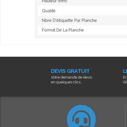
Hauteur (mm)
Qualité
Nbre D'étiquette Par Planche
Format De La Planche
DEVIS GRATUIT
L
Votre demande de devis
En
en quelques clics...
GR