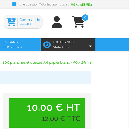
Une question ? Contactez-nous au
0971 453 854
0
Commande
RAPIDE
RUBANS
TOUTES NOS
ENCREURS
MARQUES
100 planches étiquettes A4 papier blanc - 50 x 25mm
10.00 € HT
12,00 € TTC