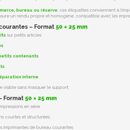
merce, bureau ou réserve
, ces étiquettes conviennent à l’im
sure un rendu propre et homogène, compatible avec les impres
 courantes – Format
50 × 25 mm
its
sur petits articles
es
 petits contenants
ts
éparation interne
te visible sans masquer le support.
 – Format
50 × 25 mm
impressions en série
ns courtes et structurées
es imprimantes de bureau courantes