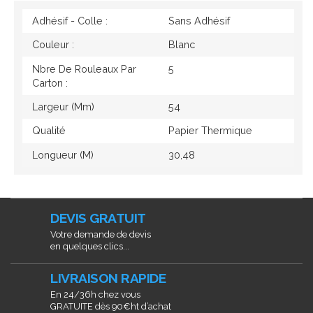
Adhésif - Colle :
Sans Adhésif
Couleur :
Blanc
Nbre De Rouleaux Par
5
Carton :
Largeur (mm)
54
Qualité
Papier Thermique
Longueur (M)
30,48
DEVIS GRATUIT
Votre demande de devis
en quelques clics...
LIVRAISON RAPIDE
En 24/36h chez vous
GRATUITE dès 90€ht d’achat