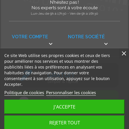
N’hésitez pas !
Nos experts sont à votre écoute
Lun-Jeu de 9h à 17h30 - Ven de 9h à 16h30
VOTRE COMPTE
NOTRE SOCIÉTÉ


Ce site Web utilise ses propres cookies et ceux de tiers
pour améliorer nos services et vous montrer des
publicités liées à vos préférences en analysant vos
Demande de devis
habitudes de navigation. Pour donner votre
GRATUIT
consentement à son utilisation, appuyez sur le bouton
Simple & rapide
Accepter.
Politique de cookies
Personnaliser les cookies
Découvrez
notre BLOG
J'ACCEPTE
Accédez à nos articles
REJETER TOUT
Tous droits réservés, MD Ouest © 2026