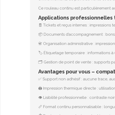
Ce rouleau continu est particulièrement 
Applications professionnelles
🧾 Tickets et reçus internes : impressions
📦 Documents d’accompagnement : bons d
📇 Organisation administrative : impression
🏷️ Étiquetage temporaire : informations 
🗂️ Gestion de point de vente : supports pa
Avantages pour vous – compat
✅ Support non adhésif : aucune trace, au
🖨️ Impression thermique directe : utilisa
👁️ Lisibilité professionnelle : contraste n
📏 Format continu personnalisable : longu