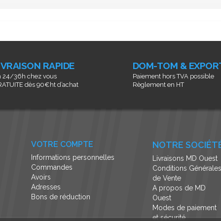
IVRAISON RAPIDE
DOM-TOM & EXPOR
 24/36h chez vous
Paiement hors TVA possible
ATUITE dès 90€ht d’achat
Règlement en HT
VOTRE COMPTE
NOTRE SOCIÉT
Informations personnelles
Livraisons MD Ouest
Commandes
Conditions Générale
Avoirs
de Vente
Adresses
A propos de MD
Bons de réduction
Ouest
Modes de paiement
et sécurité