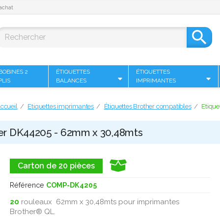
achat

BOBINES 2
ÉTIQUETTES
ÉTIQUETTES
PLIS
BALANCES
IMPRIMANTES
ccueil
Etiquettes imprimantes
Étiquettes Brother compatibles
Etiqu
her DK44205 - 62mm x 30,48mts
Carton de 20 pièces
Référence
COMP-DK4205
20
rouleaux 62mm x 30,48mts pour imprimantes
Brother® QL.