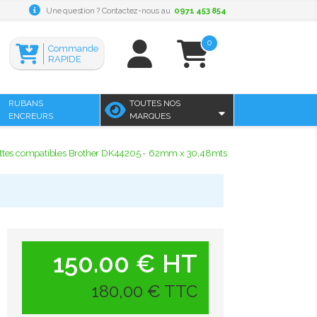
Une question ? Contactez-nous au
0971 453 854
0
Commande
RAPIDE
RUBANS
TOUTES NOS
ENCREURS
MARQUES
ettes compatibles Brother DK44205 - 62mm x 30,48mts
150.00 € HT
180,00 € TTC