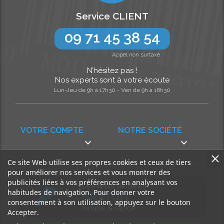
Service CLIENT
09 71 45 38 54
Appel non surtaxé
N’hésitez pas !
Nos experts sont à votre écoute
Lun-Jeu de 9h à 17h30 - Ven de 9h à 16h30
VOTRE COMPTE
NOTRE SOCIÉTÉ


Ce site Web utilise ses propres cookies et ceux de tiers
pour améliorer nos services et vous montrer des
publicités liées à vos préférences en analysant vos
Demande de devis
habitudes de navigation. Pour donner votre
GRATUIT
consentement à son utilisation, appuyez sur le bouton
Simple & rapide
Accepter.