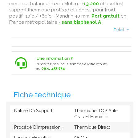
mm pour balance Precia Molen - (
13.200
étiquettes)
support thermique protégé et adhésif pour froid
positif -10°c / +60°c - Mandrin 40 mm.
Port gratuit
en
France métropolitaine -
sans bisphenol A
Détails +
Une information ?
N’hésitez pas, nous sommes à votre écoute
au
0971 453 854
Fiche technique
Nature Du Support :
Thermique TOP Anti-
Gras Et Humidité
Procédé D'impression :
Thermique Direct
Largeur Étiquette :
58 Mm