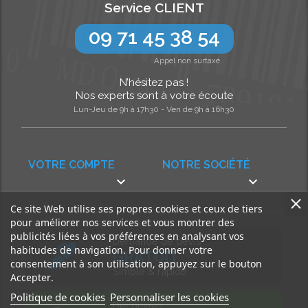
Service CLIENT
09 71 45 38 54
Appel non surtaxé
N’hésitez pas !
Nos experts sont à votre écoute
Lun-Jeu de 9h à 17h30 - Ven de 9h à 16h30
VOTRE COMPTE
NOTRE SOCIÉTÉ


Ce site Web utilise ses propres cookies et ceux de tiers
pour améliorer nos services et vous montrer des
publicités liées à vos préférences en analysant vos
Demande de devis
habitudes de navigation. Pour donner votre
GRATUIT
consentement à son utilisation, appuyez sur le bouton
Simple & rapide
Accepter.
Politique de cookies
Personnaliser les cookies
Découvrez