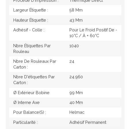
Procédé D'impression :
Thermique Direct
Largeur Étiquette :
58 Mm
Hauteur Étiquette :
43 Mm
Adhésif - Colle :
Pour Le Froid Positif De -
10°c / À + 60°c
Nbre Étiquettes Par
1040
Rouleau
Nbre De Rouleaux Par
24
Carton :
Nbre D'étiquettes Par
24.960
Carton :
Ø Extérieur Bobine
99 Mm
Ø Interne Axe
40 Mm
Pour Balance(s) :
Helmac
Particularité :
Adhésif Permanent