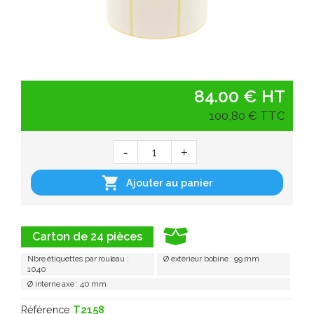
84.00 € HT
100,80 € TTC

Ajouter au panier
Carton de 24 pièces
Nbre étiquettes par rouleau :
Ø extérieur bobine : 99 mm
1040
Ø interne axe : 40 mm
Référence
T2158