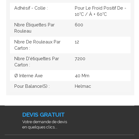
Adhésif - Colle :
Pour Le Froid Positif De -
10°c / À + 60°c
Nbre Étiquettes Par
600
Rouleau
Nbre De Rouleaux Par
12
Carton :
Nbre D'étiquettes Par
7200
Carton :
Ø Interne Axe
40 Mm
Pour Balance(s) :
Helmac
DEVIS GRATUIT
Votre demande de devis
en quelques clics...