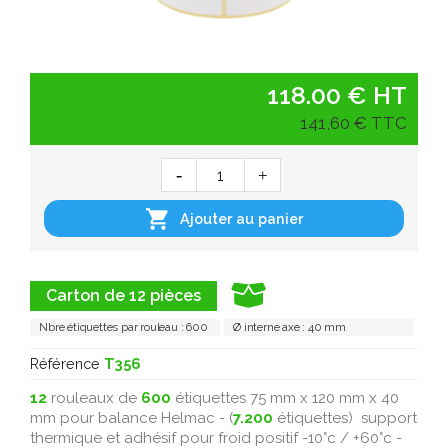
118.00 € HT
141,60 € TTC

Ajouter au panier
Carton de 12 pièces
Nbre étiquettes par rouleau : 600
Ø interne axe : 40 mm
Référence
T356
12
rouleaux de
600
étiquettes 75 mm x 120 mm x 40
mm pour balance Helmac - (
7.200
étiquettes) support
thermique et adhésif pour froid positif -10°c / +60°c -