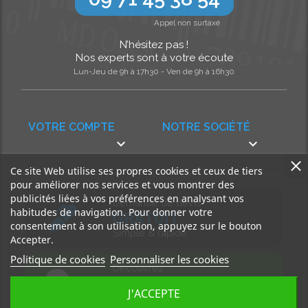
Appel non surtaxé
N’hésitez pas !
Nos experts sont à votre écoute
Lun-Jeu de 9h à 17h30 - Ven de 9h à 16h30
VOTRE COMPTE
NOTRE SOCIÉTÉ


Ce site Web utilise ses propres cookies et ceux de tiers
pour améliorer nos services et vous montrer des
publicités liées à vos préférences en analysant vos
Demande de devis
habitudes de navigation. Pour donner votre
GRATUIT
consentement à son utilisation, appuyez sur le bouton
Simple & rapide
Accepter.
Politique de cookies
Personnaliser les cookies
Découvrez
notre BLOG
J'ACCEPTE
Accédez à nos articles