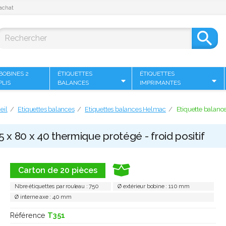
achat

BOBINES 2
ÉTIQUETTES
ÉTIQUETTES
PLIS
BALANCES
IMPRIMANTES
eil
Etiquettes balances
Etiquettes balances Helmac
Etiquette balance
x 80 x 40 thermique protégé - froid positif
Carton de 20 pièces
Nbre étiquettes par rouleau : 750
Ø extérieur bobine : 110 mm
Ø interne axe : 40 mm
Référence
T351