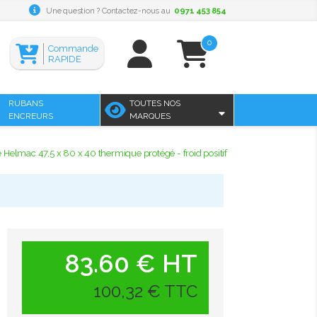
Une question ? Contactez-nous au
0971 453 854
0
Commande
RAPIDE
RUBANS
TOUTES NOS
ENCREURS
MARQUES
 Helmac 47,5 x 80 x 40 thermique protégé - froid positif
83.60 € HT
100,32 € TTC