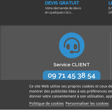
DEVIS GRATUIT
L
Votre demande de devis
En
en quelques clics...
GR
Service CLIENT
09 71 45 38 54
Appel non surtaxé
Ce site Web utilise ses propres cookies et ceux d
montrer des publicités liées à vos préférences e
N’hésitez pas !
donner votre consentement à son utilisation, app
Nos experts sont à votre écoute
Lun-Jeu de 9h à 17h30 - Ven de 9h à 16h30
Politique de cookies
Personnaliser les cookies