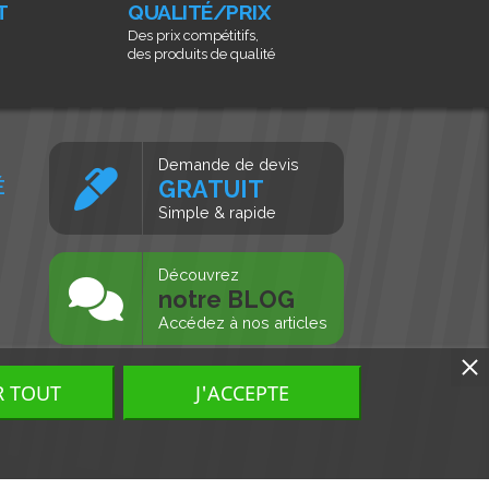
T
QUALITÉ/PRIX
Des prix compétitifs,
des produits de qualité
Demande de devis
É
GRATUIT
Simple & rapide
s
Découvrez
notre BLOG
Accédez à nos articles
R TOUT
J'ACCEPTE