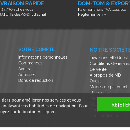
IVRAISON RAPIDE
DOM-TOM & EXPOR
 24/36h chez vous
Paiement hors TVA possible
ATUITE dès 90€ht d’achat
Règlement en HT
VOTRE COMPTE
NOTRE SOCIÉT
Informations personnelles
Livraisons MD Ouest
Commandes
Conditions Générale
Avoirs
de Vente
Adresses
A propos de MD
Bons de réduction
Ouest
Modes de paiement
et sécurité
Mentions légales et
e tiers pour améliorer nos services et vous
REJETE
Politique de
n analysant vos habitudes de navigation. Pour
Confidentialité
uyez sur le bouton Accepter.
Nous contacter