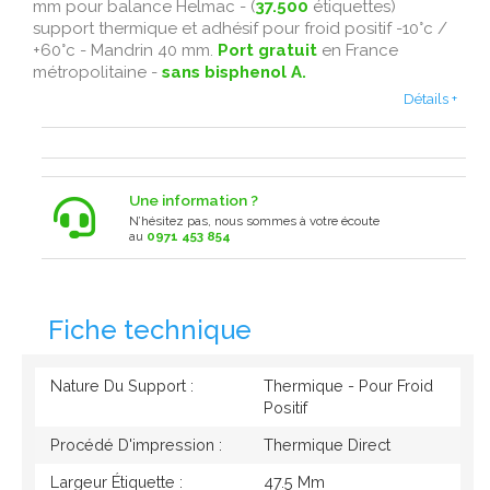
mm pour balance Helmac - (
37.500
étiquettes)
support thermique et adhésif pour froid positif -10°c /
+60°c - Mandrin 40 mm.
Port gratuit
en France
métropolitaine -
sans bisphenol A.
Détails +
Une information ?
N’hésitez pas, nous sommes à votre écoute
au
0971 453 854
Fiche technique
Nature Du Support :
Thermique - Pour Froid
Positif
Procédé D'impression :
Thermique Direct
Largeur Étiquette :
47.5 Mm