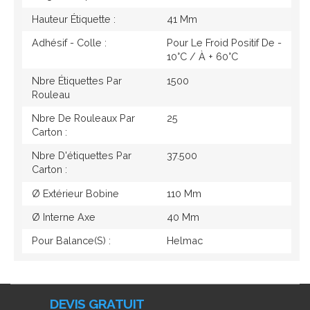
Hauteur Étiquette :
41 Mm
Adhésif - Colle :
Pour Le Froid Positif De -
10°c / À + 60°c
Nbre Étiquettes Par
1500
Rouleau
Nbre De Rouleaux Par
25
Carton :
Nbre D'étiquettes Par
37.500
Carton :
Ø Extérieur Bobine
110 Mm
Ø Interne Axe
40 Mm
Pour Balance(s) :
Helmac
DEVIS GRATUIT