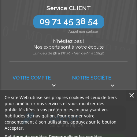
Service CLIENT
09 71 45 38 54
Appel non surtaxé
N’hésitez pas !
Nos experts sont à votre écoute
Lun-Jeu de 9h à 17h30 - Ven de 9h à 16h30
VOTRE COMPTE
NOTRE SOCIÉTÉ


Ce site Web utilise ses propres cookies et ceux de tiers
pour améliorer nos services et vous montrer des
publicités liées à vos préférences en analysant vos
Demande de devis
habitudes de navigation. Pour donner votre
GRATUIT
consentement à son utilisation, appuyez sur le bouton
Simple & rapide
Accepter.
Politique de cookies
Personnaliser les cookies