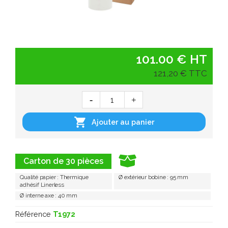
101.00 € HT
121,20 € TTC

Ajouter au panier
Carton de 30 pièces
Qualité papier : Thermique
Ø extérieur bobine : 95 mm
adhésif Linerless
Ø interne axe : 40 mm
Référence
T1972