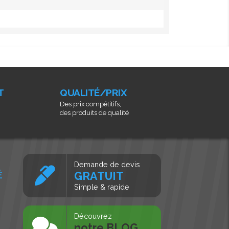
T
QUALITÉ/PRIX
Des prix compétitifs,
des produits de qualité
Demande de devis
É
GRATUIT
Simple & rapide
s
Découvrez
notre BLOG