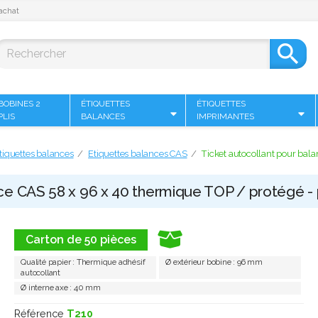
achat

BOBINES 2
ÉTIQUETTES
ÉTIQUETTES
PLIS
BALANCES
IMPRIMANTES
tiquettes balances
Etiquettes balances CAS
Ticket autocollant pour bal
ce CAS 58 x 96 x 40 thermique TOP / protégé - 
Carton de 50 pièces
Qualité papier : Thermique adhésif
Ø extérieur bobine : 96 mm
autocollant
Ø interne axe : 40 mm
Référence
T210