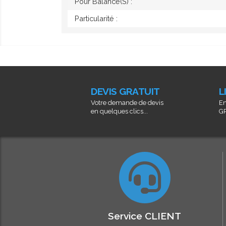
Pour Balance(s) :
Particularité :
DEVIS GRATUIT
L
Votre demande de devis
En
en quelques clics...
GR
Service CLIENT