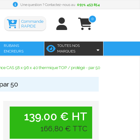
Une question ? Contactez-nous au
0971 453 854
0
Commande
RAPIDE
RUBANS
TOUTES NOS
ENCREURS
MARQUES
ance CAS 58 x 96 x 40 thermique TOP / protégé - par 50
par 50
139.00 € HT
166,80 € TTC