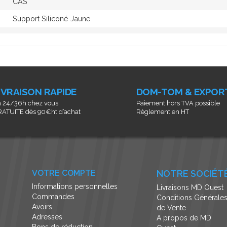
CAS
Support Siliconé Jaune
IVRAISON RAPIDE
DOM-TOM & EXPOR
 24/36h chez vous
Paiement hors TVA possible
ATUITE dès 90€ht d’achat
Règlement en HT
VOTRE COMPTE
NOTRE SOCIÉT
Informations personnelles
Livraisons MD Ouest
Commandes
Conditions Générale
Avoirs
de Vente
Adresses
A propos de MD
Bons de réduction