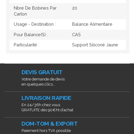
Nbre De Bobines Par
20
Carton
Usage - Destination :
Balance Alimentaire
Pour Balance(s) :
CAS
Particularité :
Support Siliconé Jaune
DEVIS GRATUIT
Votre demande de devis
en quelques clics...
LIVRAISON RAPIDE
En 24/36h chez vous
GRATUITE dès 90€ht d’achat
DOM-TOM & EXPORT
Paiement hors TVA possible