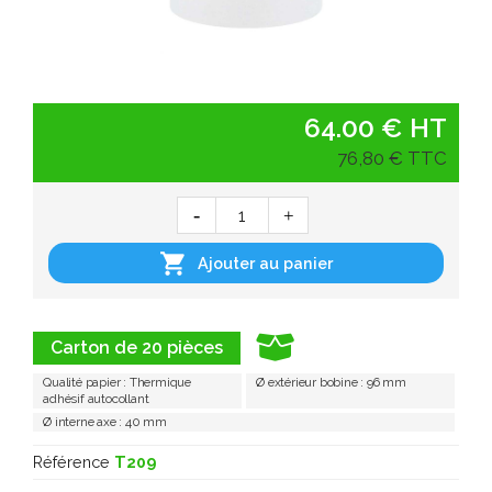
64.00 € HT
76,80 € TTC

Ajouter au panier
Carton de 20 pièces
Qualité papier : Thermique
Ø extérieur bobine : 96 mm
adhésif autocollant
Ø interne axe : 40 mm
Référence
T209