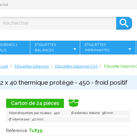
achat

BOBINES 2
ÉTIQUETTES
ÉTIQUETTES
PLIS
BALANCES
IMPRIMANTES
cueil
Etiquettes balances
Etiquettes balances CAS
Etiquette balance 
 x 40 thermique protégé - 450 - froid positif
Carton de 24 pièces
Nbre étiquettes par rouleau : 450
Ø extérieur bobine : 98 mm
Ø interne axe : 40 mm
Référence
T1839