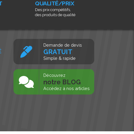
T
QUALITÉ/PRIX
Des prix compétitifs,
des produits de qualité
Demande de devis
É
GRATUIT
Simple & rapide
s
Découvrez
notre BLOG
Accédez à nos articles