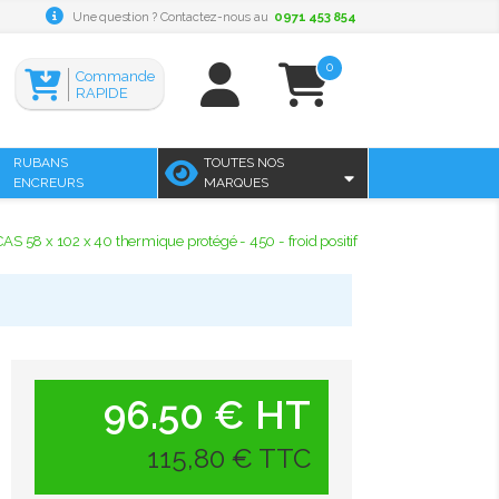
Une question ? Contactez-nous au
0971 453 854
0
Commande
RAPIDE
RUBANS
TOUTES NOS
ENCREURS
MARQUES
CAS 58 x 102 x 40 thermique protégé - 450 - froid positif
96.50 € HT
115,80 € TTC