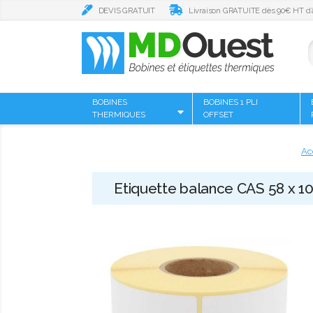
DEVIS GRATUIT
Livraison GRATUITE dès 90€ HT d’
BOBINES
BOBINES 1 PLI
THERMIQUES
OFFSET
Ac
Etiquette balance CAS 58 x 102