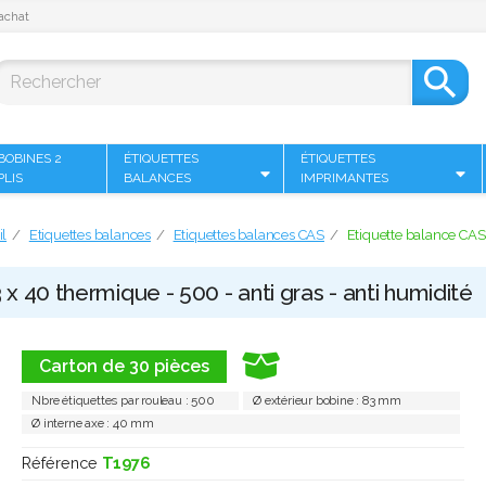
achat

BOBINES 2
ÉTIQUETTES
ÉTIQUETTES
PLIS
BALANCES
IMPRIMANTES
l
Etiquettes balances
Etiquettes balances CAS
Etiquette balance CAS 
x 40 thermique - 500 - anti gras - anti humidité
Carton de 30 pièces
Nbre étiquettes par rouleau : 500
Ø extérieur bobine : 83 mm
Ø interne axe : 40 mm
Référence
T1976