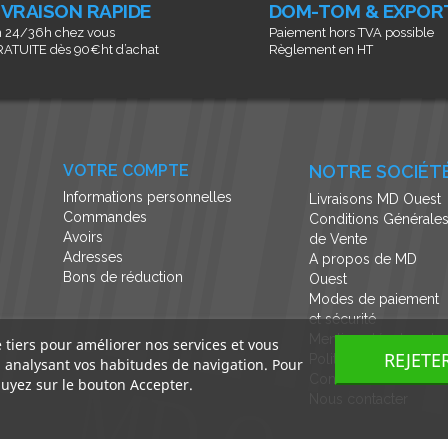
IVRAISON RAPIDE
DOM-TOM & EXPOR
 24/36h chez vous
Paiement hors TVA possible
ATUITE dès 90€ht d’achat
Règlement en HT
VOTRE COMPTE
NOTRE SOCIÉT
Informations personnelles
Livraisons MD Ouest
Commandes
Conditions Générale
Avoirs
de Vente
Adresses
A propos de MD
Bons de réduction
Ouest
Modes de paiement
et sécurité
Mentions légales et
e tiers pour améliorer nos services et vous
REJETE
Politique de
n analysant vos habitudes de navigation. Pour
Confidentialité
uyez sur le bouton Accepter.
Nous contacter