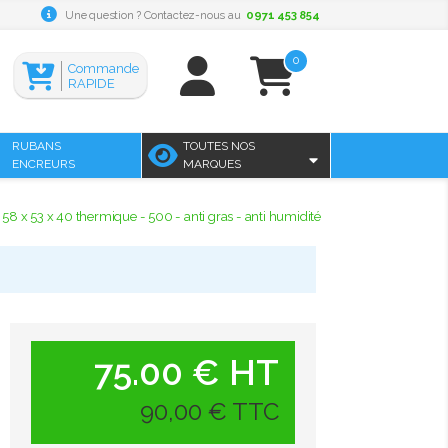
Une question ? Contactez-nous au
0971 453 854
0
Commande
RAPIDE
RUBANS
TOUTES NOS
ENCREURS
MARQUES
58 x 53 x 40 thermique - 500 - anti gras - anti humidité
75.00 € HT
90,00 € TTC