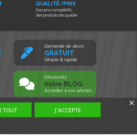
T
QUALITÉ/PRIX
Des prix compétitifs,
des produits de qualité
Demande de devis
É
GRATUIT
Simple & rapide
s
Découvrez
notre BLOG
Accédez à nos articles
R TOUT
J'ACCEPTE