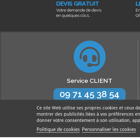
DEVIS GRATUIT
L
Votre demande de devis
En
en quelques clics...
GR
Service CLIENT
09 71 45 38 54
Appel non surtaxé
Ce site Web utilise ses propres cookies et ceux d
montrer des publicités liées à vos préférences e
N’hésitez pas !
donner votre consentement à son utilisation, app
Nos experts sont à votre écoute
Lun-Jeu de 9h à 17h30 - Ven de 9h à 16h30
Politique de cookies
Personnaliser les cookies