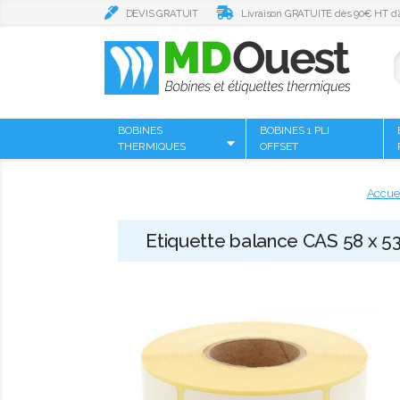
DEVIS GRATUIT
Livraison GRATUITE dès 90€ HT d’
BOBINES
BOBINES 1 PLI
THERMIQUES
OFFSET
Accuei
Etiquette balance CAS 58 x 53 