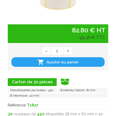
82.80 € HT
99,36 € TTC

Ajouter au panier
Carton de 30 pièces
Nbre étiquettes par rouleau : 450
Ø extérieur bobine : 81 mm
Ø interne axe : 40 mm
Référence
T1827
30
rouleaux de
450
étiquettes 58 mm x 60 mm x 40