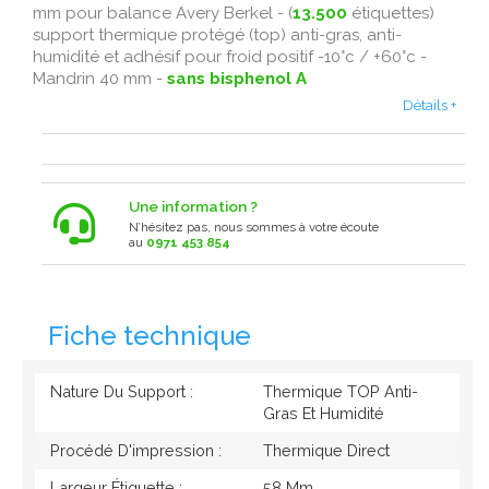
mm pour balance Avery Berkel - (
13.500
étiquettes)
support thermique protégé (top) anti-gras, anti-
humidité et adhésif pour froid positif -10°c / +60°c -
Mandrin 40 mm -
sans bisphenol A
Détails +
Une information ?
N’hésitez pas, nous sommes à votre écoute
au
0971 453 854
Fiche technique
Nature Du Support :
Thermique TOP Anti-
Gras Et Humidité
Procédé D'impression :
Thermique Direct
Largeur Étiquette :
58 Mm