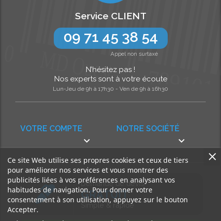
Service CLIENT
09 71 45 38 54
Appel non surtaxé
N’hésitez pas !
Nos experts sont à votre écoute
Lun-Jeu de 9h à 17h30 - Ven de 9h à 16h30
VOTRE COMPTE
NOTRE SOCIÉTÉ


Ce site Web utilise ses propres cookies et ceux de tiers
pour améliorer nos services et vous montrer des
publicités liées à vos préférences en analysant vos
Demande de devis
habitudes de navigation. Pour donner votre
GRATUIT
consentement à son utilisation, appuyez sur le bouton
Simple & rapide
Accepter.