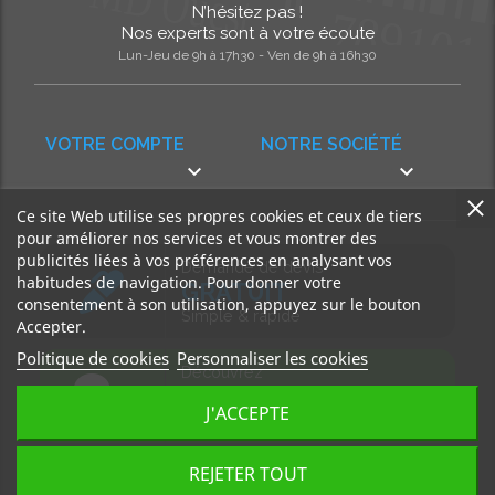
N’hésitez pas !
Nos experts sont à votre écoute
Lun-Jeu de 9h à 17h30 - Ven de 9h à 16h30
VOTRE COMPTE
NOTRE SOCIÉTÉ


Ce site Web utilise ses propres cookies et ceux de tiers
pour améliorer nos services et vous montrer des
publicités liées à vos préférences en analysant vos
Demande de devis
habitudes de navigation. Pour donner votre
GRATUIT
consentement à son utilisation, appuyez sur le bouton
Simple & rapide
Accepter.
Politique de cookies
Personnaliser les cookies
Découvrez
notre BLOG
J'ACCEPTE
Accédez à nos articles
REJETER TOUT
Tous droits réservés, MD Ouest © 2026