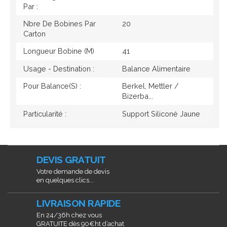
Par :
Nbre De Bobines Par
20
Carton
Longueur Bobine (M)
41
Usage - Destination :
Balance Alimentaire
Pour Balance(s) :
Berkel, Mettler /
Bizerba...
Particularité :
Support Siliconé Jaune
DEVIS GRATUIT
Votre demande de devis
en quelques clics...
LIVRAISON RAPIDE
En 24/36h chez vous
GRATUITE dès 90€ht d’achat