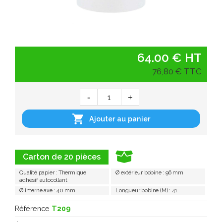
64.00 € HT
76,80 € TTC

Ajouter au panier
Carton de 20 pièces
Qualité papier : Thermique
Ø extérieur bobine : 96 mm
adhésif autocollant
Ø interne axe : 40 mm
Longueur bobine (M) : 41
Référence
T209