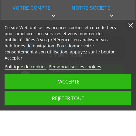
VOTRE COMPTE
NOTRE SOCIÉTÉ


Ce site Web utilise ses propres cookies et ceux de tiers
pour améliorer nos services et vous montrer des
publicités liées à vos préférences en analysant vos
Demande de devis
habitudes de navigation. Pour donner votre
GRATUIT
consentement à son utilisation, appuyez sur le bouton
Simple & rapide
Accepter.
Politique de cookies
Personnaliser les cookies
Découvrez
notre BLOG
J'ACCEPTE
Accédez à nos articles
REJETER TOUT
Tous droits réservés, MD Ouest © 2026