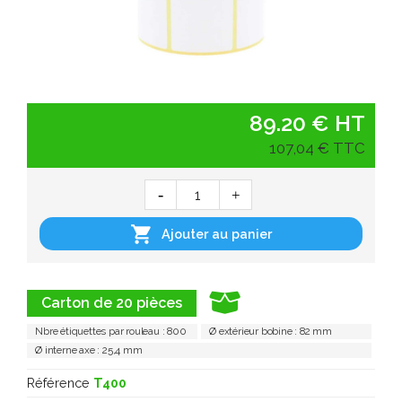
89.20 € HT
107,04 € TTC

Ajouter au panier
Carton de 20 pièces
Nbre étiquettes par rouleau : 800
Ø extérieur bobine : 82 mm
Ø interne axe : 25,4 mm
Référence
T400