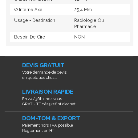
Ø Interne Axe
25,4 Mm
Usage - Destination :
Radiologie Ou
Pharmacie
Besoin De Cire :
NON
DEVIS GRATUIT
Votre demande de devis
en quelques clics...
LIVRAISON RAPIDE
En 24/36h chez vous
GRATUITE dès 90€ht d’achat
DOM-TOM & EXPORT
Paiement hors TVA possible
Règlement en HT