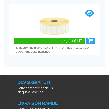
45.00 € HT
Étiquette Pharmacie 35 X 15 Mm Thermique, Rouleau De
2000 - Etiquette Blanche...
DEVIS GRATUIT
Votre demande de devis
en quelques clics...
LIVRAISON RAPIDE
En 24/36h chez vous