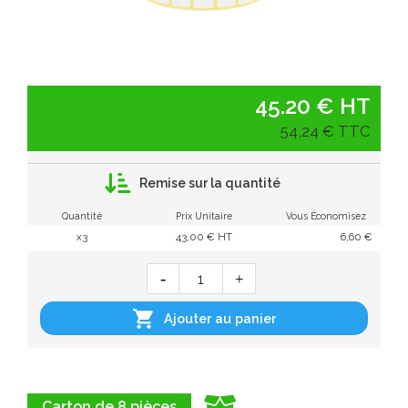
45.20 € HT
54,24 € TTC
Remise sur la quantité
Quantité
Prix Unitaire
Vous Économisez
x3
43,00 € HT
6,60 €

Ajouter au panier
Carton de 8 pièces