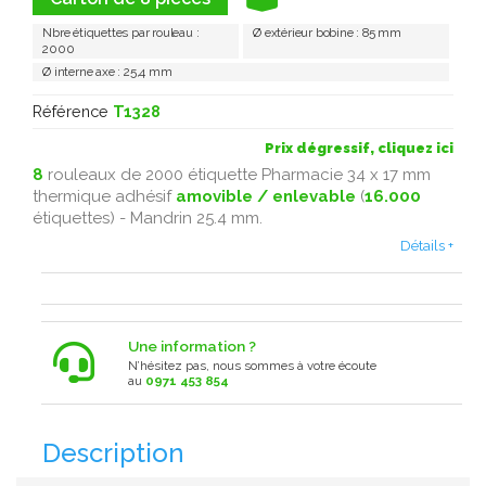
Nbre étiquettes par rouleau :
Ø extérieur bobine : 85 mm
2000
Ø interne axe : 25,4 mm
Référence
T1328
Prix dégressif, cliquez ici
8
rouleaux de 2000 étiquette Pharmacie 34 x 17 mm
thermique adhésif
amovible / enlevable
(
16.000
étiquettes) - Mandrin 25.4 mm.
Détails +
Une information ?
N’hésitez pas, nous sommes à votre écoute
au
0971 453 854
Description