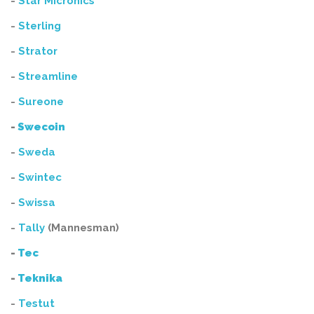
-
Star Micronics
-
Sterling
-
Strator
-
Streamline
-
Sureone
-
Swecoin
-
Sweda
-
Swintec
-
Swissa
-
Tally
(Mannesman)
-
Tec
-
Teknika
-
Testut