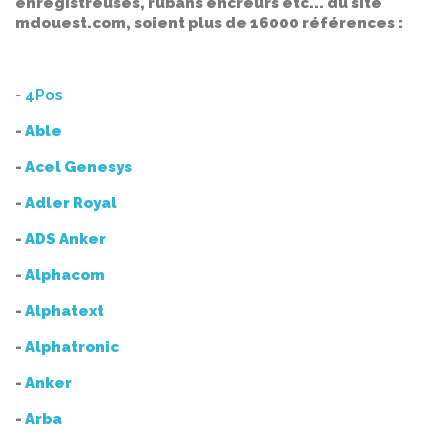
enregistreuses, rubans encreurs etc... du site
mdouest.com, soient plus de 16000 références :
-
4Pos
-
Able
-
Acel Genesys
-
Adler Royal
-
ADS Anker
-
Alphacom
-
Alphatext
-
Alphatronic
-
Anker
-
Arba