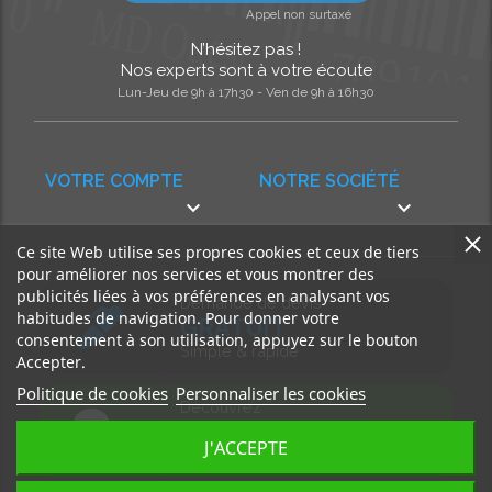
Appel non surtaxé
N’hésitez pas !
Nos experts sont à votre écoute
Lun-Jeu de 9h à 17h30 - Ven de 9h à 16h30
VOTRE COMPTE
NOTRE SOCIÉTÉ


Ce site Web utilise ses propres cookies et ceux de tiers
pour améliorer nos services et vous montrer des
publicités liées à vos préférences en analysant vos
Demande de devis
habitudes de navigation. Pour donner votre
GRATUIT
consentement à son utilisation, appuyez sur le bouton
Simple & rapide
Accepter.
Politique de cookies
Personnaliser les cookies
Découvrez
notre BLOG
J'ACCEPTE
Accédez à nos articles