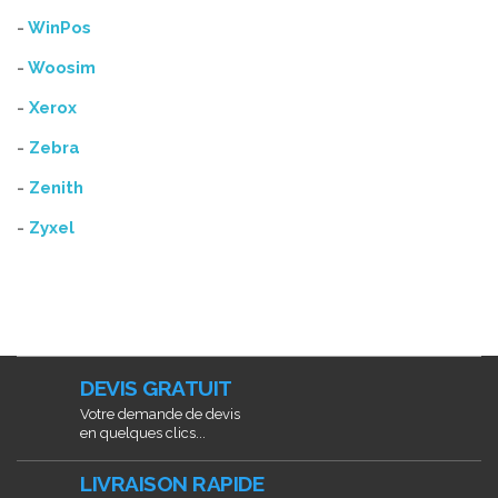
-
WinPos
-
Woosim
-
Xerox
-
Zebra
-
Zenith
-
Zyxel
DEVIS GRATUIT
Votre demande de devis
en quelques clics...
LIVRAISON RAPIDE