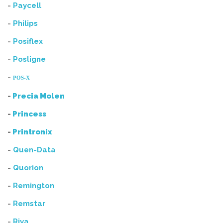
-
Paycell
-
Philips
-
Posiflex
-
Posligne
-
POS-X
-
Precia Molen
-
Princess
-
Printronix
-
Quen-Data
-
Quorion
-
Remington
-
Remstar
-
Riva