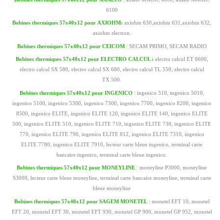
6100
Bobines thermiques 57x40x12 pour
AXIOHM:
axiohm 630,axiohm 631,axiohm 632,
axiohm electron.
Bobines thermiques 57x40x12 pour CEICOM
: SECAM PRIMO, SECAM RADIO
Bobines thermiques 57x40x12 pour ELECTRO CALCUL :
electro calcul ET 6600,
electro calcul SX 580, electro calcul SX 680, electro calcul TL 550, electro calcul
TX 500.
Bobines thermiques 57x40x12 pour INGENICO
: ingenico 510, ingenico 5010,
ingenico 5100, ingenico 5300, ingenico 7300, ingenico 7700, ingenico 8200, ingenico
8500, ingenico ELITE, ingenico ELITE 120, ingenico ELITE 140, ingenico ELITE
500, ingenico ELITE 510, ingenico ELITE 710, ingenico ELITE 730, ingenico ELITE
770, ingenico ELITE 790, ingenico ELITE 812, ingenico ELITE 7310, ingenico
ELITE 7780, ingenico ELITE 7910, lecteur carte bleue ingenico, terminal carte
bancaire ingenico, terminal carte bleue ingenico.
Bobines thermiques 57x40x12 pour
MONEYLINE
: moneyline P3000, moneyline
S3000, lecteur carte bleue moneyline, terminal carte bancaire moneyline, terminal carte
bleue moneyline
Bobines thermiques 57x40x12 pour SAGEM MONETEL
: monetel EFT 10, monetel
EFT 20, monetel EFT 30, monetel EFT 930, monetel GP 900, monetel GP 952, monetel