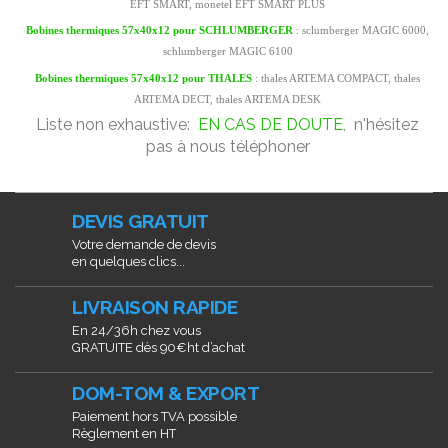
EFT SMART, monetel EFT SMART PLUS
Bobines thermiques 57x40x12 pour
SCHLUMBERGER
: sclumberger MAGIC 6000,
schlumberger MAGIC 6100
Bobines thermiques 57x40x12 pour THALES
: thales ARTEMA COMPACT, thales
ARTEMA DECT, thales ARTEMA DESK
Liste non exhaustive:
EN CAS DE DOUTE
, n'hésitez
pas à nous téléphoner
DEVIS GRATUIT
Votre demande de devis
en quelques clics...
LIVRAISON RAPIDE
En 24/36h chez vous
GRATUITE dès 90€ht d’achat
DOM-TOM & EXPORT
Paiement hors TVA possible
Règlement en HT