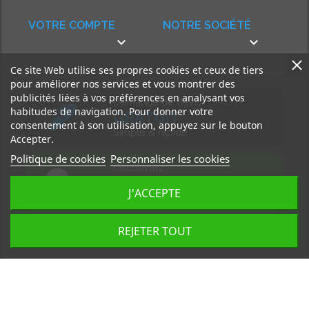
VOTRE COMPTE
NOTRE SOCIÉTÉ


Ce site Web utilise ses propres cookies et ceux de tiers
pour améliorer nos services et vous montrer des
publicités liées à vos préférences en analysant vos
Demande de devis
habitudes de navigation. Pour donner votre
GRATUIT
consentement à son utilisation, appuyez sur le bouton
Simple & rapide
Accepter.
Politique de cookies
Personnaliser les cookies
Découvrez
notre BLOG
J'ACCEPTE
Accédez à nos articles
REJETER TOUT
Tous droits réservés, MD Ouest © 2026