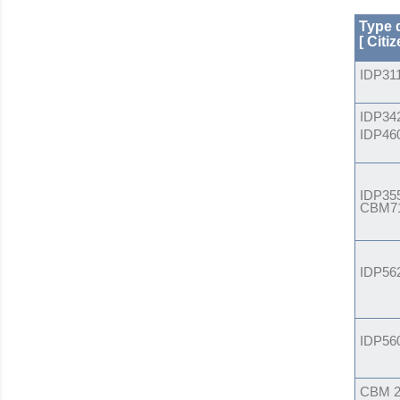
Type
[ Citiz
IDP31
IDP34
IDP46
IDP355
CBM710
IDP56
IDP56
CBM 2