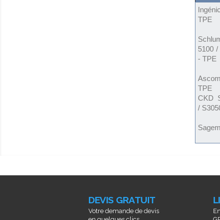
Ingéni
TPE
Schlu
5100 /
- TPE
Ascom
TPE
CKD S
/ S305
Sagem
DEVIS GRATUIT
L
Votre demande de devis
En
en quelques clics...
GR