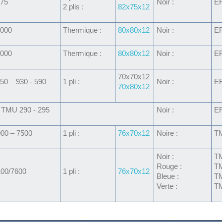
75
Noir :
E
2 plis :
82x75x12
000
Thermique :
80x80x12
Noir :
E
000
Thermique :
80x80x12
Noir :
E
70x70x12
0 – 930 - 590
1 pli :
Noir :
E
70x80x12
 TMU 290 - 295
Noir :
E
00 – 7500
1 pli :
76x70x12
Noire :
T
Noir :
T
Rouge :
T
00/7600
1 pli :
76x70x12
Bleue :
T
Verte :
T