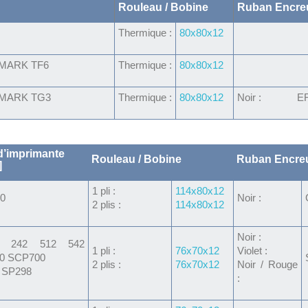
Rouleau / Bobine
Ruban Encre
Thermique :
80x80x12
MARK TF6
Thermique :
80x80x12
MARK TG3
Thermique :
80x80x12
Noir : ER
’imprimante
Rouleau / Bobine
Ruban Encre
]
1 pli :
114x80x12
0
Noir :
2 plis :
114x80x12
Noir :
2 242 512 542
1 pli :
76x70x12
Violet :
0 SCP700
2 plis :
76x70x12
Noir / Rouge
 SP298
: