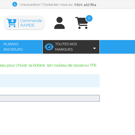
Une question ? Contactez-nous au
0971 453 854
0
Commande
RAPIDE
RUBANS
TOUTES NOS
ENCREURS
MARQUES
eau pour choisir sa bobine, son rouleau de caisse ou TPE