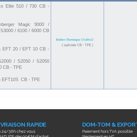
co Elite 510 / 730 CB -
mberger Magic 9000 /
 S3000 / 6100 / 6000 CB
Bobine Thermique 57x40x12
( spéciale CB - TPE )
 EFT 20 / EFT 10 CB -
2000 / S2050 / S2050
0 CB - TPE
 EFT10S
CB - TPE
IVRAISON RAPIDE
DOM-TOM & EXPOR
 24/36h chez vous
Paiement hors TVA possible
ATUITE dès 90€ht d’achat
Règlement en HT