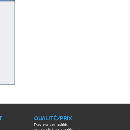
T
QUALITÉ/PRIX
Des prix compétitifs,
des produits de qualité