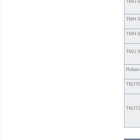
TMU 6
TMH 5
TMH 6
TMU 95
Ruban
TMJ70
TMJ71