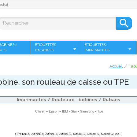
achat

BOBINES 2
ÉTIQUETTES
ÉTIQUETTES
PLIS
BALANCES
IMPRIMANTES
Accueil
Tabl
obine, son rouleau de caisse ou TPE
Imprimantes / Rouleaux - bobines / Rubans
Citizen
–
Epson
–
IBM
-
Star
-
Samsung
-
Tpe
(
57x40x12
,
76x70x12
, 70x70x12, 70x80x12,
69x58x12
,
58x80x12
,
60x80x12
, etc...)