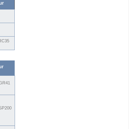
ur
C35
ur
GR41
SP200