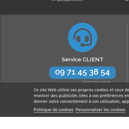
Service CLIENT
09 71 45 38 54
Appel non surtaxé
Ce site Web utilise ses propres cookies et ceux d
N’hésitez pas !
montrer des publicités liées à vos préférences e
Nos experts sont à votre écoute
donner votre consentement à son utilisation, app
Lun-Jeu de 9h à 17h30 - Ven de 9h à 16h30
Politique de cookies
Personnaliser les cookies