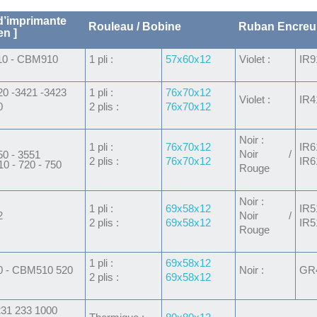
d’imprimante
Rouleau / Bobine
Ruban Encreu
en ]
10
- CBM910
1 pli :
57x60x12
Violet :
IR9
20 -3421 -3423
1 pli :
76x70x12
Violet :
IR4
0
2 plis :
76x70x12
Noir :
1 pli :
76x70x12
IR6
Noir /
0 - 3551
2 plis :
76x70x12
IR6
 - 720 - 750
Rouge
Noir :
1 pli :
69x58x12
IR5
2
Noir /
2 plis :
69x58x12
IR5
Rouge
1 pli :
69x58x12
0 - CBM510 520
Noir :
GR
2 plis :
69x58x12
31 233 1000