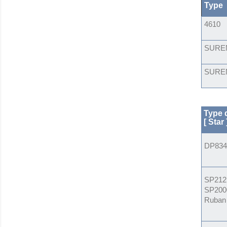
Type
4610
SURE
SURE
Type
d
[ Star 
DP834
SP21
SP200
Ruban