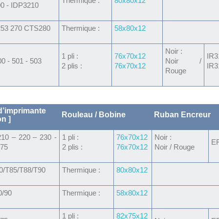
Thermique :
80x80x12
0 - IDP3210
53 270 CTS280
Thermique :
58x80x12
Noir :
1 pli :
76x70x12
IR3
 - 501 - 503
Noir /
2 plis :
76x70x12
IR3
Rouge
’imprimante
Rouleau / Bobine
Ruban Encreur
n ]
10 – 220 – 230 -
1 pli :
76x70x12
Noir :
E
375
2 plis :
76x70x12
Noir / Rouge
0/T85/T88/T90
Thermique :
80x80x12
0/90
Thermique :
58x80x12
1 pli :
82x75x12