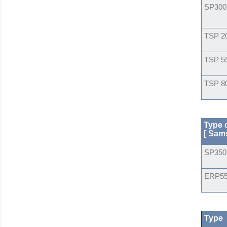
SP300
TSP 2
TSP 55
TSP 8
Type
d
[ Sam
SP350
ERP5
Type