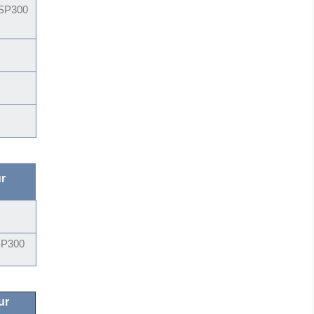
SP300
r
P300
ur