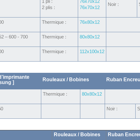
1 pli :
76x70x12
Noir :
2 plis :
76x70x12
00
Thermique :
76x80x12
2 – 600 - 700
Thermique :
80x80x12
00
Thermique :
112x100x12
’imprimante
Rouleaux / Bobines
Ruban Encreu
sung ]
Thermique :
80x80x12
50
Noir :
S
Rouleaux / Bobines
Ruban Encre