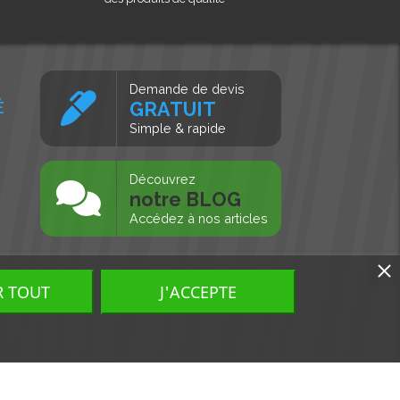
Demande de devis
É
GRATUIT
Simple & rapide
s
Découvrez
notre BLOG
Accédez à nos articles
R TOUT
J'ACCEPTE
Tous droits réservés, MD Ouest © 2026