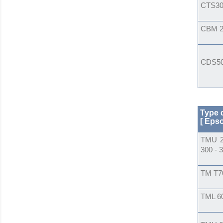
CTS30
CBM 2
CDS500
Type
d
[ Epso
TMU 2
300 - 
TM T7
TML 6