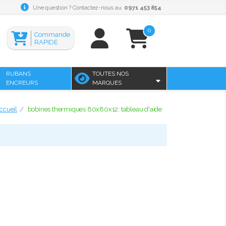
Une question ? Contactez-nous au
0971 453 854
0
Commande
RAPIDE
RUBANS
TOUTES NOS
ENCREURS
MARQUES
ccueil
bobines thermiques 80x80x12: tableau d'aide