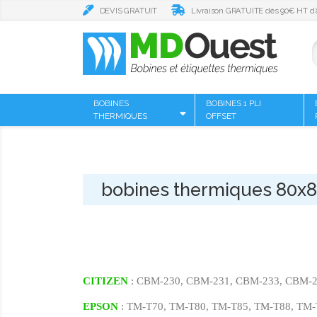
DEVIS GRATUIT
Livraison GRATUITE dès 90€ HT d’
BOBINES
BOBINES 1 PLI
THERMIQUES
OFFSET
bobines thermiques 80x80
CITIZEN
: CBM-230, CBM-231, CBM-233, CBM-29
EPSON
: TM-T70, TM-T80, TM-T85, TM-T88, TM