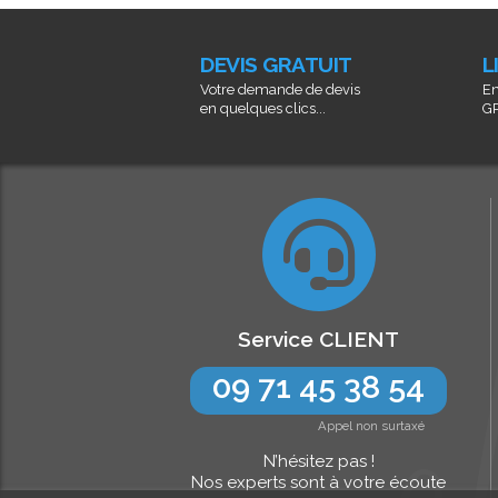
DEVIS GRATUIT
L
Votre demande de devis
En
en quelques clics...
GR
Service CLIENT
09 71 45 38 54
Appel non surtaxé
N’hésitez pas !
Nos experts sont à votre écoute