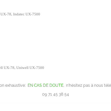
c UX-78, Indatec UX-7500
ell UX-78, Uniwell UX-7500
non exhaustive:
EN CAS DE DOUTE
, n'hésitez pas à nous tél
09 71 45 38 54