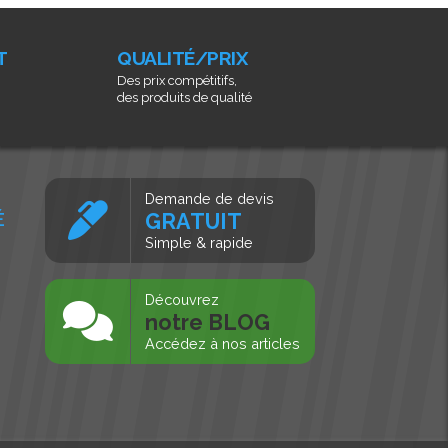
T
QUALITÉ/PRIX
Des prix compétitifs,
des produits de qualité
Demande de devis
É
GRATUIT
Simple & rapide
s
Découvrez
notre BLOG
Accédez à nos articles