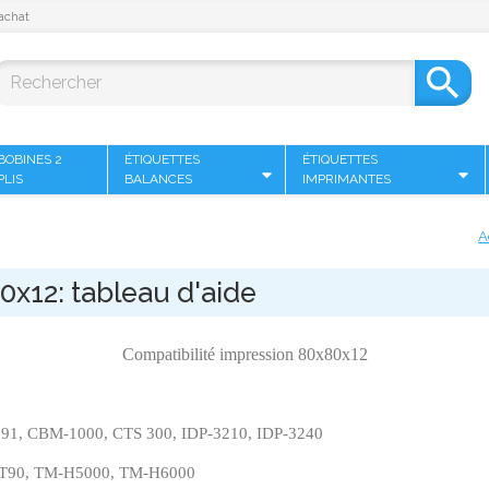
achat

BOBINES 2
ÉTIQUETTES
ÉTIQUETTES
PLIS
BALANCES
IMPRIMANTES
A
x12: tableau d'aide
Compatibilité impression 80x80x12
1, CBM-1000, CTS 300, IDP-3210, IDP-3240
-T90, TM-H5000, TM-H6000