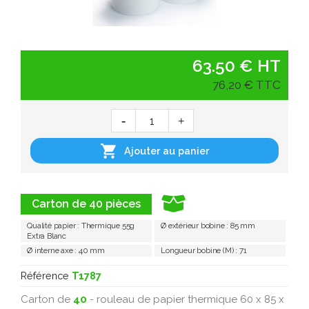
63.50 € HT
76,20 € TTC

Ajouter au panier
Carton de 40 pièces
Qualité papier : Thermique 55g
Ø extérieur bobine : 85 mm
Extra Blanc
Ø interne axe : 40 mm
Longueur bobine (M) : 71
Référence
T1787
Carton de
40
- rouleau de papier thermique 60 x 85 x