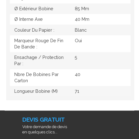
Ø Extérieur Bobine
85 Mm
Ø Interne Axe
40 Mm
Couleur Du Papier :
Blanc
Marqueur Rouge De Fin
Oui
De Bande :
Ensachage / Protection
5
Par :
Nbre De Bobines Par
40
Carton
Longueur Bobine (M)
71
DEVIS GRATUIT
Votre demande de devis
en quelques clics...