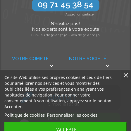
09 71 45 38 54
Appel non surtaxé
N’hésitez pas !
Nos experts sont à votre écoute
Lun-Jeu de 9h à 17h30 - Ven de 9h à 16h30
VOTRE COMPTE
NOTRE SOCIÉTÉ


Ce site Web utilise ses propres cookies et ceux de tiers
pour améliorer nos services et vous montrer des
publicités liées à vos préférences en analysant vos
Demande de devis
habitudes de navigation. Pour donner votre
GRATUIT
consentement à son utilisation, appuyez sur le bouton
Simple & rapide
Accepter.
Politique de cookies
Personnaliser les cookies
Découvrez
notre BLOG
J'ACCEPTE