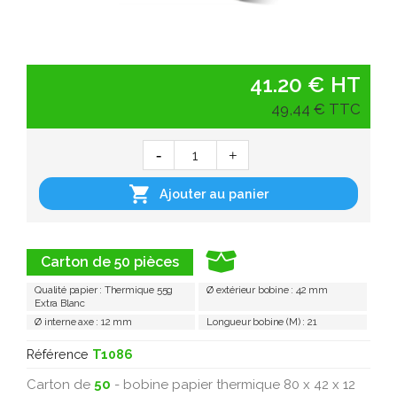
41.20 € HT
49,44 € TTC

Ajouter au panier
Carton de 50 pièces
Qualité papier : Thermique 55g
Ø extérieur bobine : 42 mm
Extra Blanc
Ø interne axe : 12 mm
Longueur bobine (M) : 21
Référence
T1086
Carton de
50
- bobine papier thermique 80 x 42 x 12