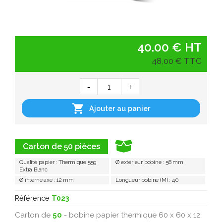
40.00 € HT
48,00 € TTC

Ajouter au panier
Carton de 50 pièces
Qualité papier : Thermique 55g
Ø extérieur bobine : 58 mm
Extra Blanc
Ø interne axe : 12 mm
Longueur bobine (M) : 40
Référence
T023
Carton de
50
- bobine papier thermique 60 x 60 x 12