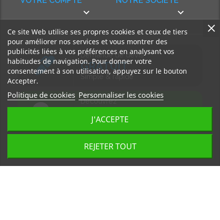
VOTRE COMPTE
NOTRE SOCIÉTÉ


Ce site Web utilise ses propres cookies et ceux de tiers
pour améliorer nos services et vous montrer des
publicités liées à vos préférences en analysant vos
Demande de devis
habitudes de navigation. Pour donner votre
GRATUIT
consentement à son utilisation, appuyez sur le bouton
Simple & rapide
Accepter.
Politique de cookies
Personnaliser les cookies
Découvrez
notre BLOG
J'ACCEPTE
Accédez à nos articles
REJETER TOUT
Tous droits réservés, MD Ouest © 2026