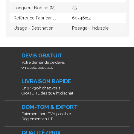
Longueur Bobine (M)
25
Référence Fabricant :
60x46x12
Usage - Destination :
Pesage - Industrie
DEVIS GRATUIT
Votre demande de devis
en quelques clics...
LIVRAISON RAPIDE
En 24/36h chez vous
GRATUITE dès 90€ht d’achat
DOM-TOM & EXPORT
Paiement hors TVA possible
Règlement en HT
QUALITÉ/PRIX