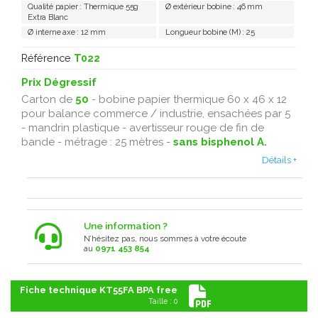
Qualité papier : Thermique 55g
Ø extérieur bobine : 46 mm
Extra Blanc
Ø interne axe : 12 mm
Longueur bobine (M) : 25
Référence
T022
Prix Dégressif
Carton de
50
- bobine papier thermique 60 x 46 x 12
pour balance commerce / industrie, ensachées par 5
- mandrin plastique - avertisseur rouge de fin de
bande - métrage : 25 mètres -
sans bisphenol A.
Détails +
Une information ?
N’hésitez pas, nous sommes à votre écoute
au
0971 453 854
Fiche technique KT55FA BPA free
Taille : 0