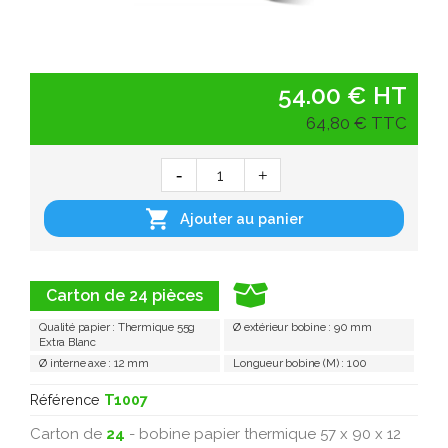
54.00 € HT
64,80 € TTC

Ajouter au panier
Carton de 24 pièces
Qualité papier : Thermique 55g
Ø extérieur bobine : 90 mm
Extra Blanc
Ø interne axe : 12 mm
Longueur bobine (M) : 100
Référence
T1007
Carton de
24
- bobine papier thermique 57 x 90 x 12