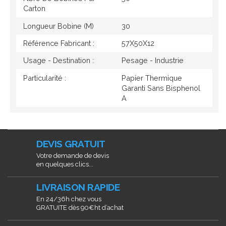
Carton
Longueur Bobine (M)
30
Référence Fabricant :
57X50X12
Usage - Destination :
Pesage - Industrie
Particularité :
Papier Thermique
Garanti Sans Bisphenol
A
DEVIS GRATUIT
Votre demande de devis
en quelques clics...
LIVRAISON RAPIDE
En 24/36h chez vous
GRATUITE dès 90€ht d’achat