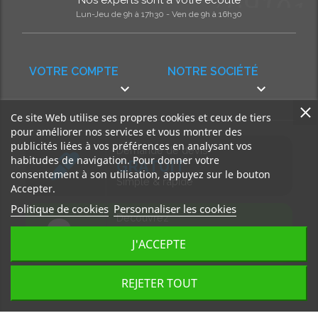
Nos experts sont à votre écoute
Lun-Jeu de 9h à 17h30 - Ven de 9h à 16h30
VOTRE COMPTE
NOTRE SOCIÉTÉ


Ce site Web utilise ses propres cookies et ceux de tiers
pour améliorer nos services et vous montrer des
publicités liées à vos préférences en analysant vos
Demande de devis
habitudes de navigation. Pour donner votre
GRATUIT
consentement à son utilisation, appuyez sur le bouton
Simple & rapide
Accepter.
Politique de cookies
Personnaliser les cookies
Découvrez
notre BLOG
J'ACCEPTE
Accédez à nos articles
REJETER TOUT
Tous droits réservés, MD Ouest © 2026