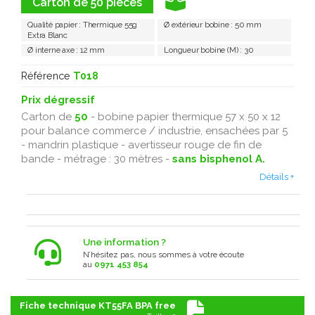
Carton de 50 pièces
Qualité papier : Thermique 55g
Ø extérieur bobine : 50 mm
Extra Blanc
Ø interne axe : 12 mm
Longueur bobine (M) : 30
Référence
T018
Prix dégressif
Carton de
50
- bobine papier thermique 57 x 50 x 12
pour balance commerce / industrie, ensachées par 5
- mandrin plastique - avertisseur rouge de fin de
bande - métrage : 30 mètres -
sans bisphenol A.
Détails +
Une information ?
N’hésitez pas, nous sommes à votre écoute
au
0971 453 854
Fiche technique KT55FA BPA free