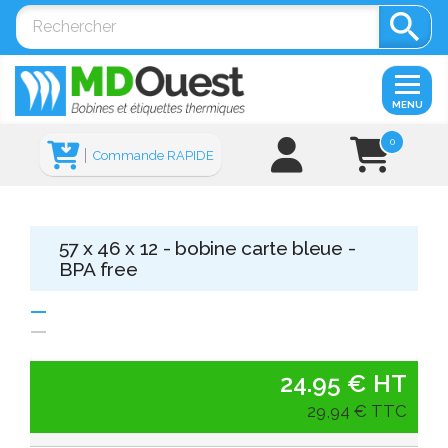

MENU
0
Commande RAPIDE
57 x 46 x 12 - bobine carte bleue -
BPA free
24.95 € HT
29,94 € TTC