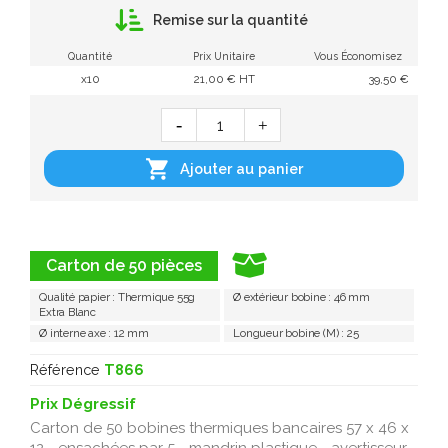
Remise sur la quantité
Quantité
Prix Unitaire
Vous Économisez
x10
21,00 € HT
39,50 €

Ajouter au panier
Carton de 50 pièces
Qualité papier : Thermique 55g
Ø extérieur bobine : 46 mm
Extra Blanc
Ø interne axe : 12 mm
Longueur bobine (M) : 25
Référence
T866
Prix Dégressif
Carton de 50 bobines thermiques bancaires 57 x 46 x