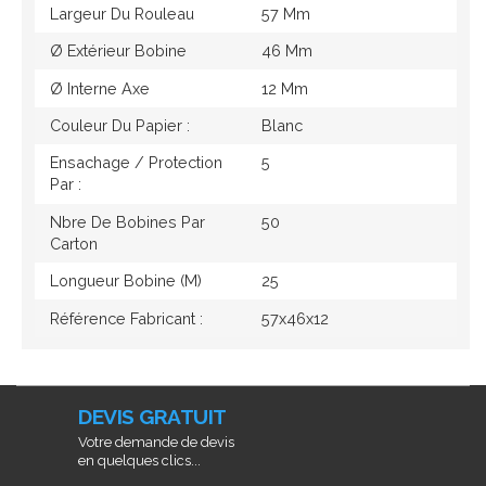
Largeur Du Rouleau
57 Mm
Ø Extérieur Bobine
46 Mm
Ø Interne Axe
12 Mm
Couleur Du Papier :
Blanc
Ensachage / Protection
5
Par :
Nbre De Bobines Par
50
Carton
Longueur Bobine (M)
25
Référence Fabricant :
57x46x12
DEVIS GRATUIT
Votre demande de devis
en quelques clics...