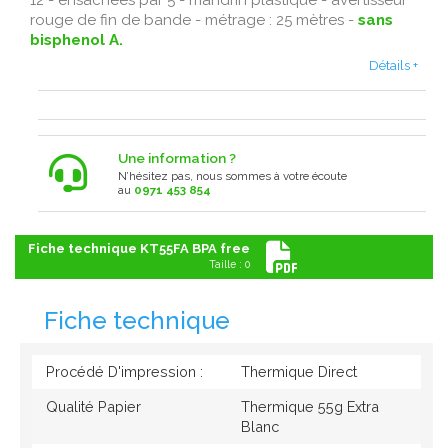
12 - ensachées par 5 - mandrin plastique - avertisseur
rouge de fin de bande - métrage : 25 mètres -
sans
bisphenol A.
Détails +
Une information ?
N’hésitez pas, nous sommes à votre écoute
au
0971 453 854
Fiche technique KT55FA BPA free
Taille : 0
Fiche technique
Procédé D'impression :
Thermique Direct
Qualité Papier
Thermique 55g Extra
Blanc