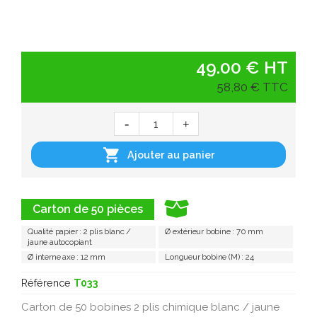
49.00 € HT
58,80 € TTC

Ajouter au panier
Carton de 50 pièces
Qualité papier : 2 plis blanc /
Ø extérieur bobine : 70 mm
jaune autocopiant
Ø interne axe : 12 mm
Longueur bobine (M) : 24
Référence
T033
Carton de 50 bobines 2 plis chimique blanc / jaune