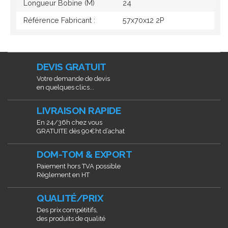
Longueur Bobine (M)
24
Référence Fabricant :
57x70x12 2P
DEVIS GRATUIT
Votre demande de devis
en quelques clics...
LIVRAISON RAPIDE
En 24/36h chez vous
GRATUITE dès 90€ht d’achat
DOM-TOM & EXPORT
Paiement hors TVA possible
Règlement en HT
QUALITÉ/PRIX
Des prix compétitifs,
des produits de qualité