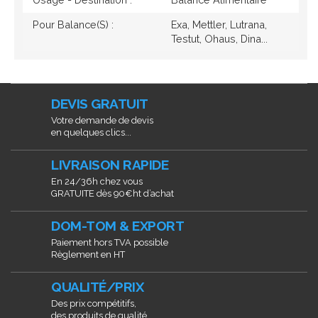
Pour Balance(s) :
Exa, Mettler, Lutrana,
Testut, Ohaus, Dina...
DEVIS GRATUIT
Votre demande de devis
en quelques clics...
LIVRAISON RAPIDE
En 24/36h chez vous
GRATUITE dès 90€ht d’achat
DOM-TOM & EXPORT
Paiement hors TVA possible
Règlement en HT
QUALITÉ/PRIX
Des prix compétitifs,
des produits de qualité