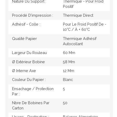
Nature Du Support :
Thermique - Pour Froid
Positif
Procédé D'impression :
Thermique Direct
Adhésif - Colle :
Pour Le Froid Positif De -
10°c / À + 60°c
Qualité Papier
Thermique Adhésif
Autocollant
Largeur Du Rouleau
60 Mm
Ø Extérieur Bobine
58 Mm
Ø Interne Axe
12 Mm
Couleur Du Papier :
Blanc
Ensachage / Protection
5
Par :
Nbre De Bobines Par
50
Carton
Usage - Destination :
Balance Alimentaire