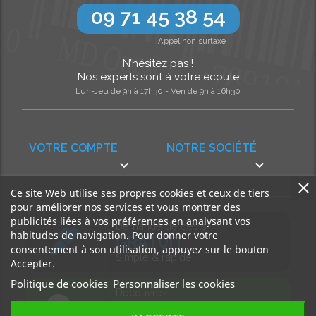
09 71 45 38 54
Appel non surtaxé
N’hésitez pas !
Nos experts sont à votre écoute
Lun-Jeu de 9h à 17h30 - Ven de 9h à 16h30
VOTRE COMPTE
NOTRE SOCIÉTÉ


Ce site Web utilise ses propres cookies et ceux de tiers
pour améliorer nos services et vous montrer des
publicités liées à vos préférences en analysant vos
Demande de devis
habitudes de navigation. Pour donner votre
GRATUIT
consentement à son utilisation, appuyez sur le bouton
Simple & rapide
Accepter.
Politique de cookies
Personnaliser les cookies
Découvrez
notre BLOG