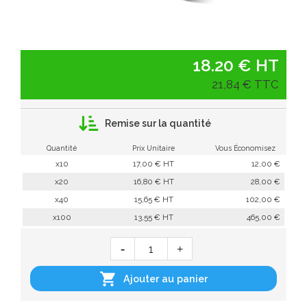
18.20 € HT
21,84 € TTC
Remise sur la quantité
Quantité
Prix Unitaire
Vous Économisez
x10
17,00 € HT
12,00 €
x20
16,80 € HT
28,00 €
x40
15,65 € HT
102,00 €
x100
13,55 € HT
465,00 €

Ajouter au panier