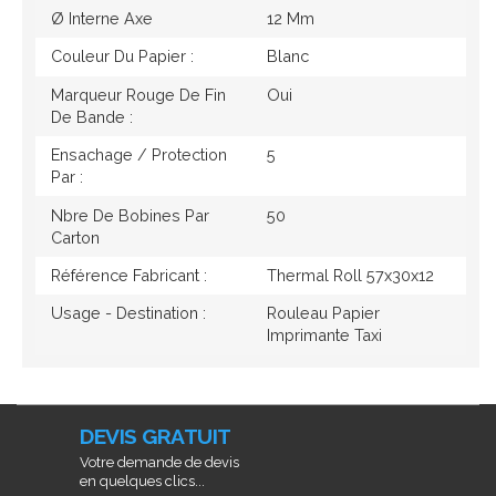
Ø Interne Axe
12 Mm
Couleur Du Papier :
Blanc
Marqueur Rouge De Fin
Oui
De Bande :
Ensachage / Protection
5
Par :
Nbre De Bobines Par
50
Carton
Référence Fabricant :
Thermal Roll 57x30x12
Usage - Destination :
Rouleau Papier
Imprimante Taxi
DEVIS GRATUIT
Votre demande de devis
en quelques clics...