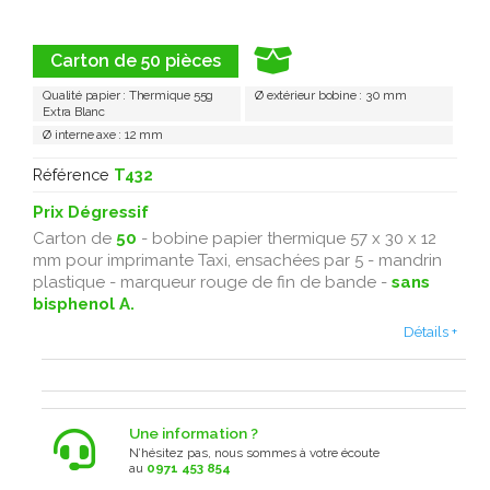
Carton de 50 pièces
Qualité papier : Thermique 55g
Ø extérieur bobine : 30 mm
Extra Blanc
Ø interne axe : 12 mm
Référence
T432
Prix Dégressif
Carton de
50
- bobine papier thermique 57 x 30 x 12
mm pour imprimante Taxi, ensachées par 5 - mandrin
plastique - marqueur rouge de fin de bande -
sans
bisphenol A.
Détails +
Une information ?
N’hésitez pas, nous sommes à votre écoute
au
0971 453 854