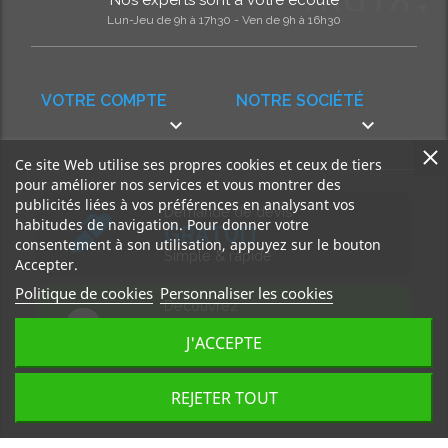
Lun-Jeu de 9h à 17h30 - Ven de 9h à 16h30
VOTRE COMPTE
NOTRE SOCIÉTÉ


Ce site Web utilise ses propres cookies et ceux de tiers
pour améliorer nos services et vous montrer des
publicités liées à vos préférences en analysant vos
Demande de devis
habitudes de navigation. Pour donner votre
GRATUIT
consentement à son utilisation, appuyez sur le bouton
Simple & rapide
Accepter.
Politique de cookies
Personnaliser les cookies
Découvrez
notre BLOG
J'ACCEPTE
Accédez à nos articles
REJETER TOUT
Tous droits réservés, MD Ouest © 2026