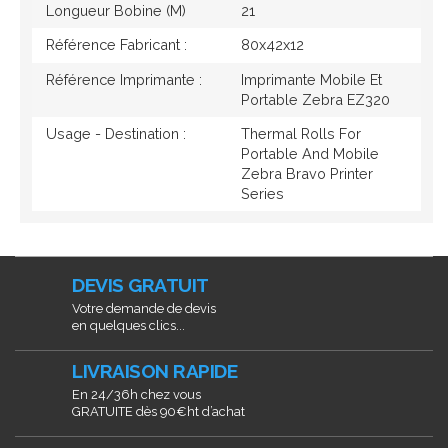
Longueur Bobine (M)
21
Référence Fabricant :
80x42x12
Référence Imprimante :
Imprimante Mobile Et
Portable Zebra EZ320
Usage - Destination :
Thermal Rolls For
Portable And Mobile
Zebra Bravo Printer
Series
DEVIS GRATUIT
Votre demande de devis
en quelques clics...
LIVRAISON RAPIDE
En 24/36h chez vous
GRATUITE dès 90€ht d’achat