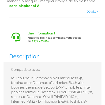
mandrin plastique - marqueur rouge de fin de bande
-
sans bisphenol A.
Détails +
Une information ?
N’hésitez pas, nous sommes à votre écoute
au
0971 453 854
Description
Compatible avec :
rouleau pour Datamax o'Neil microFlash 4t,
bobine pour Datamax o'Neil microFlash 4t e,
bobines thermique Sewoo LK-P41 mobile printer,
papier thermique Datamax-O'Neil PrintPAD MC70 ,
rouleaux Datamax-O'Neil PrintPAD MC75 ,
Intermec PB42 - DT , Toshiba B-EP4, Toshiba B-