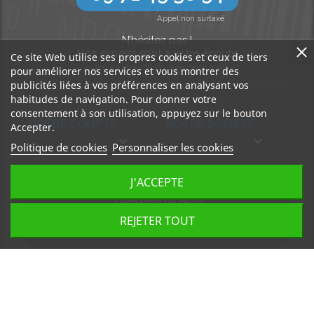
Appel non surtaxé
N’hésitez pas !
Nos experts sont à votre écoute
Ce site Web utilise ses propres cookies et ceux de tiers
Lun-Jeu de 9h à 17h30 - Ven de 9h à 16h30
pour améliorer nos services et vous montrer des
publicités liées à vos préférences en analysant vos
habitudes de navigation. Pour donner votre
consentement à son utilisation, appuyez sur le bouton
VOTRE COMPTE
NOTRE SOCIÉTÉ
Accepter.


Politique de cookies
Personnaliser les cookies
J'ACCEPTE
Demande de devis
GRATUIT
REJETER TOUT
Simple & rapide
Découvrez
notre BLOG
Accédez à nos articles