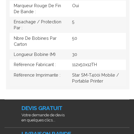
Marqueur Rouge De Fin
Oui
De Bande :
Ensachage / Protection
5
Par :
Nbre De Bobines Par
50
Carton
Longueur Bobine (M)
30
Référence Fabricant :
112x50x12TH
Référence Imprimante :
Star SM-T400i Mobile /
Portable Printer
DEVIS GRATUIT
Votre demande de devis
en quelques clics...
LIVRAISON RAPIDE