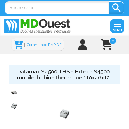

MENU
0
Commande RAPIDE
Datamax S4500 THS - Extech S4500
mobile: bobine thermique 110x46x12