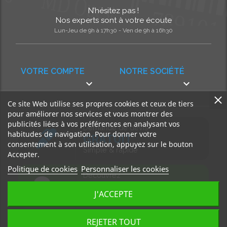
N’hésitez pas !
Nos experts sont à votre écoute
Lun-Jeu de 9h à 17h30 - Ven de 9h à 16h30
VOTRE COMPTE
NOTRE SOCIÉTÉ


Ce site Web utilise ses propres cookies et ceux de tiers
pour améliorer nos services et vous montrer des
publicités liées à vos préférences en analysant vos
Demande de devis
habitudes de navigation. Pour donner votre
GRATUIT
consentement à son utilisation, appuyez sur le bouton
Simple & rapide
Accepter.
Politique de cookies
Personnaliser les cookies
Découvrez
notre BLOG
J'ACCEPTE
Accédez à nos articles
REJETER TOUT