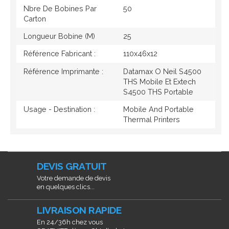
Nbre De Bobines Par
50
Carton
Longueur Bobine (M)
25
Référence Fabricant :
110x46x12
Référence Imprimante :
Datamax O Neil S4500
THS Mobile Et Extech
S4500 THS Portable
Usage - Destination :
Mobile And Portable
Thermal Printers
DEVIS GRATUIT
Votre demande de devis
en quelques clics...
LIVRAISON RAPIDE
En 24/36h chez vous