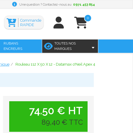
Une question ? Contactez-nous au
0971 453 854
0
Commande
RAPIDE
RUBANS
TOUTES NOS
ENCREURS
MARQUES
mique
Rouleau 112 X 50 X 12 - Datamax o'Neil Apex 4
74.50 € HT
89,40 € TTC