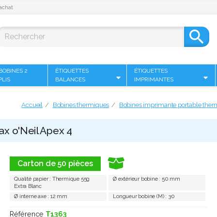
achat

BOBINES 2
ÉTIQUETTES
ÉTIQUETTES
PLIS
BALANCES
IMPRIMANTES
Accueil
Bobines thermiques
Bobines imprimante portable ther
ax o'Neil Apex 4
Carton de 50 pièces
Qualité papier : Thermique 55g
Ø extérieur bobine : 50 mm
Extra Blanc
Ø interne axe : 12 mm
Longueur bobine (M) : 30
Référence
T1363