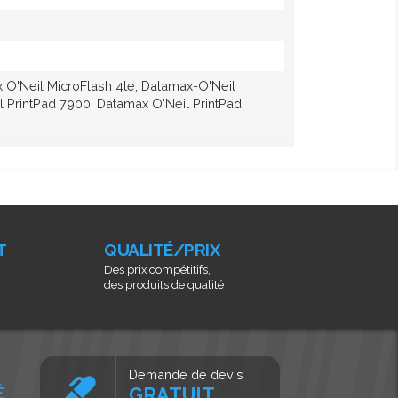
 O'Neil MicroFlash 4t E, Datamax-O'Neil
 PrintPad 7900, Datamax O'Neil PrintPad
T
QUALITÉ/PRIX
Des prix compétitifs,
des produits de qualité
Demande de devis
É
GRATUIT