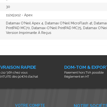
30
112x51x12 - Apex
Datamax O'Neil Apex 4, Datamax O'Neil MicroFlash 4t, Datamax
PrintPAD MC70, Datamax-O'Neil PrintPAD MC75, Datamax O'Neil
Version Imprimante À Reçus
IVRAISON RAPIDE
DOM-TOM & EXPOR
 24/36h chez vous
Paiement hors TVA possible
ATUITE dès 90€ht d’achat
Règlement en HT
VOTRE COMPTE
NOTRE SOCIÉT