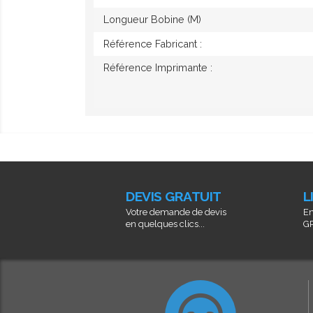
Longueur Bobine (M)
Référence Fabricant :
Référence Imprimante :
DEVIS GRATUIT
L
Votre demande de devis
En
en quelques clics...
GR