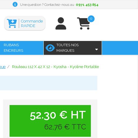
Une question ? Contactez-nous au
0971 453 854
0
Commande
RAPIDE
RUBANS
TOUTES NOS
ENCREURS
MARQUES
que
Rouleau 112 X 42 X 12 - Kyosha - Kyoline Portable
52.30 € HT
62,76 € TTC