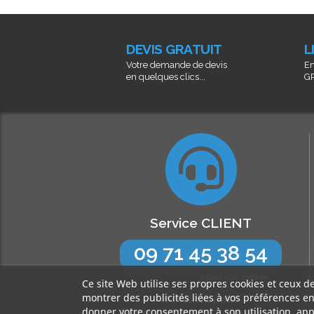
DEVIS GRATUIT
L
Votre demande de devis
En
en quelques clics...
GR
Service CLIENT
09 71 45 38 54
Appel non surtaxé
Ce site Web utilise ses propres cookies et ceux d
montrer des publicités liées à vos préférences e
N’hésitez pas !
donner votre consentement à son utilisation, app
Nos experts sont à votre écoute