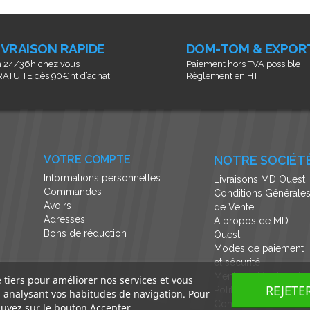
IVRAISON RAPIDE
DOM-TOM & EXPOR
 24/36h chez vous
Paiement hors TVA possible
ATUITE dès 90€ht d’achat
Règlement en HT
VOTRE COMPTE
NOTRE SOCIÉT
Informations personnelles
Livraisons MD Ouest
Commandes
Conditions Générale
Avoirs
de Vente
Adresses
A propos de MD
Bons de réduction
Ouest
Modes de paiement
et sécurité
Mentions légales et
e tiers pour améliorer nos services et vous
REJETE
Politique de
n analysant vos habitudes de navigation. Pour
Confidentialité
uyez sur le bouton Accepter.