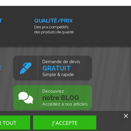
T
QUALITÉ/PRIX
Des prix compétitifs,
des produits de qualité
Demande de devis
É
GRATUIT
Simple & rapide
s
Découvrez
notre BLOG
Accédez à nos articles
R TOUT
J'ACCEPTE