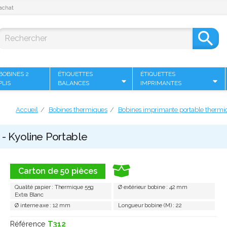
achat

BOBINES 2
ÉTIQUETTES
ÉTIQUETTES
PLIS
BALANCES
IMPRIMANTES
Accueil
Bobines thermiques
Bobines imprimante portable thermi
 - Kyoline Portable
Carton de 50 pièces
Qualité papier : Thermique 55g
Ø extérieur bobine : 42 mm
Extra Blanc
Ø interne axe : 12 mm
Longueur bobine (M) : 22
Référence
T312