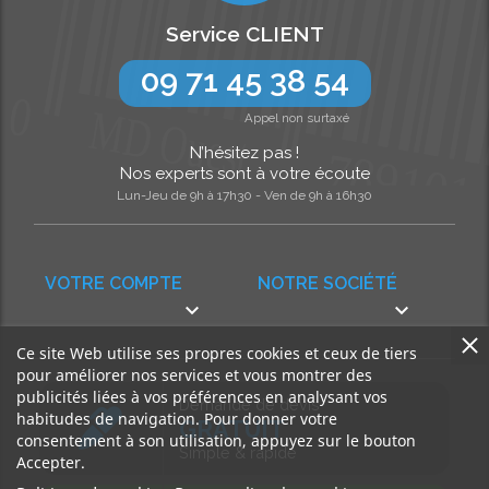
Service CLIENT
09 71 45 38 54
Appel non surtaxé
N’hésitez pas !
Nos experts sont à votre écoute
Lun-Jeu de 9h à 17h30 - Ven de 9h à 16h30
VOTRE COMPTE
NOTRE SOCIÉTÉ


Ce site Web utilise ses propres cookies et ceux de tiers
pour améliorer nos services et vous montrer des
publicités liées à vos préférences en analysant vos
Demande de devis
habitudes de navigation. Pour donner votre
GRATUIT
consentement à son utilisation, appuyez sur le bouton
Simple & rapide
Accepter.