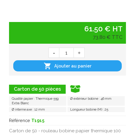
61.50 € HT
73,80 € TTC

Ajouter au panier
Carton de 50 pièces
Qualité papier : Thermique 55g
Ø extérieur bobine : 46 mm
Extra Blanc
Ø interne axe : 12 mm
Longueur bobine (M) : 25
Référence
T1915
Carton de 50 - rouleau bobine papier thermique 100