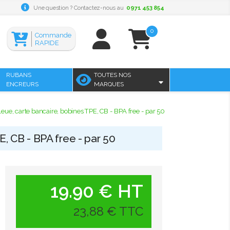
Une question ? Contactez-nous au
0971 453 854
0
Commande
RAPIDE
RUBANS
TOUTES NOS
ENCREURS
MARQUES
eue, carte bancaire, bobines TPE, CB - BPA free - par 50
, CB - BPA free - par 50
19.90 € HT
23,88 € TTC