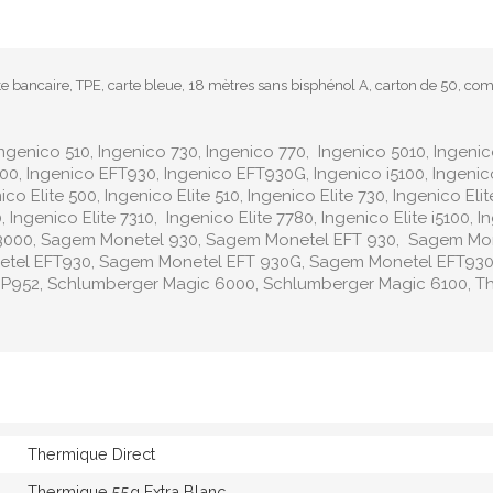
e bancaire, TPE, carte bleue, 18 mètres sans bisphénol A, carton de 50, com
Ingenico 510, Ingenico 730, Ingenico 770, Ingenico 5010, Ingeni
0, Ingenico EFT930, Ingenico EFT930G, Ingenico i5100, Ingenico 
ico Elite 500, Ingenico Elite 510, Ingenico Elite 730, Ingenico Eli
0, Ingenico Elite 7310, Ingenico Elite 7780, Ingenico Elite i5100,
S3000, Sagem Monetel 930, Sagem Monetel EFT 930, Sagem Mo
etel EFT930, Sagem Monetel EFT 930G, Sagem Monetel EFT93
GP952, Schlumberger Magic 6000, Schlumberger Magic 6100, T
Thermique Direct
Thermique 55g Extra Blanc