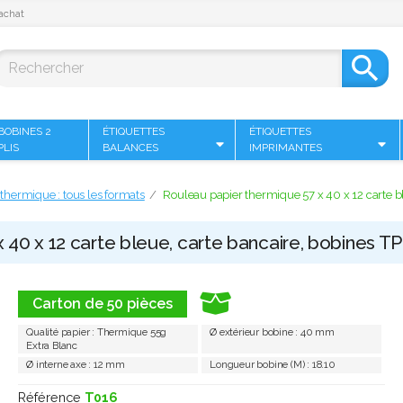
achat

BOBINES 2
ÉTIQUETTES
ÉTIQUETTES
PLIS
BALANCES
IMPRIMANTES
thermique : tous les formats
Rouleau papier thermique 57 x 40 x 12 carte bl
40 x 12 carte bleue, carte bancaire, bobines TPE
Carton de 50 pièces
Qualité papier : Thermique 55g
Ø extérieur bobine : 40 mm
Extra Blanc
Ø interne axe : 12 mm
Longueur bobine (M) : 18.10
Référence
T016