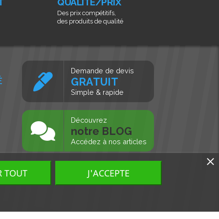
T
QUALITÉ/PRIX
Des prix compétitifs,
des produits de qualité
Demande de devis
É
GRATUIT
Simple & rapide
s
Découvrez
notre BLOG
Accédez à nos articles
R TOUT
J'ACCEPTE