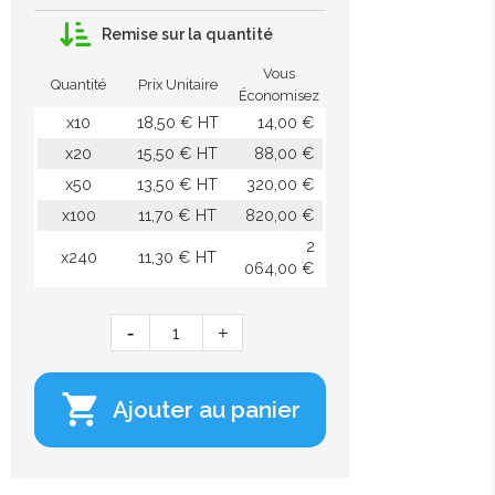
Remise sur la quantité
Vous
Quantité
Prix Unitaire
Économisez
x10
18,50 € HT
14,00 €
x20
15,50 € HT
88,00 €
x50
13,50 € HT
320,00 €
x100
11,70 € HT
820,00 €
2
x240
11,30 € HT
064,00 €

Ajouter au panier