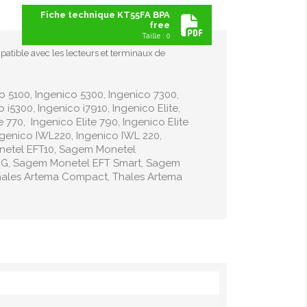
Fiche technique KT55FA BPA
free
Taille : 0
patible avec les lecteurs et terminaux de
co 5100, Ingenico 5300, Ingenico 7300,
i5300, Ingenico i7910, Ingenico Elite,
te 770, Ingenico Elite 790, Ingenico Elite
 Ingenico IWL220, Ingenico IWL 220,
netel EFT10, Sagem Monetel
0G, Sagem Monetel EFT Smart, Sagem
hales Artema Compact, Thales Artema