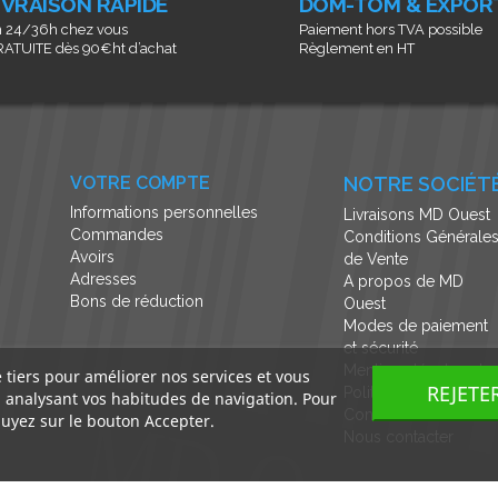
IVRAISON RAPIDE
DOM-TOM & EXPOR
 24/36h chez vous
Paiement hors TVA possible
ATUITE dès 90€ht d’achat
Règlement en HT
VOTRE COMPTE
NOTRE SOCIÉT
Informations personnelles
Livraisons MD Ouest
Commandes
Conditions Générale
Avoirs
de Vente
Adresses
A propos de MD
Bons de réduction
Ouest
Modes de paiement
et sécurité
Mentions légales et
e tiers pour améliorer nos services et vous
REJETE
Politique de
n analysant vos habitudes de navigation. Pour
Confidentialité
uyez sur le bouton Accepter.
Nous contacter