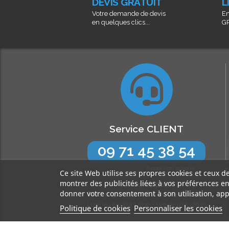
DEVIS GRATUIT
L
Votre demande de devis
En
en quelques clics...
GR
Service CLIENT
09 71 45 38 54
Appel non surtaxé
Ce site Web utilise ses propres cookies et ceux d
montrer des publicités liées à vos préférences e
N’hésitez pas !
donner votre consentement à son utilisation, app
Nos experts sont à votre écoute
Lun-Jeu de 9h à 17h30 - Ven de 9h à 16h30
Politique de cookies
Personnaliser les cookies