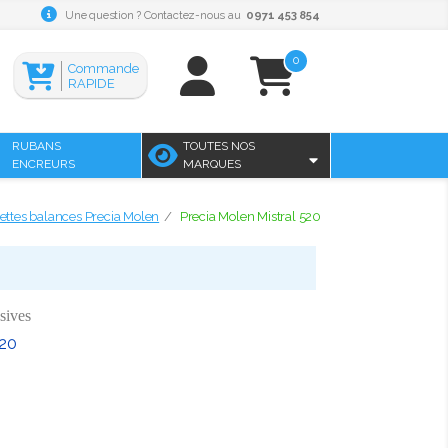
Une question ? Contactez-nous au
0971 453 854
0
Commande
RAPIDE
RUBANS
TOUTES NOS
ENCREURS
MARQUES
ettes balances Precia Molen
Precia Molen Mistral 520
sives
520