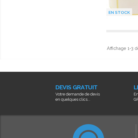
EN STOCK
Affichage 1-3 de
DEVIS GRATUIT
L
Votre demande de devis
En
en quelques clics...
GR