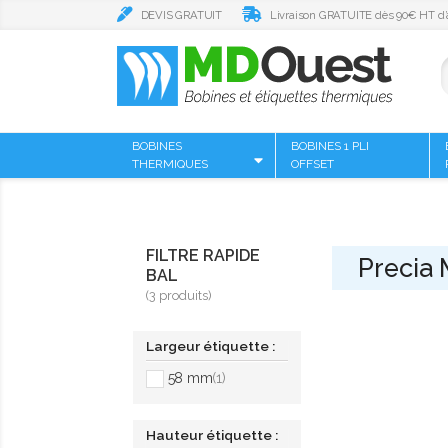
DEVIS GRATUIT
Livraison GRATUITE dès 90€ HT d’
BOBINES
BOBINES 1 PLI
THERMIQUES
OFFSET
FILTRE RAPIDE
Precia 
BAL
(3 produits)
Largeur étiquette :
58 mm
(1)
Hauteur étiquette :