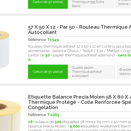
Carton de 50 pièces
Thermique 55g Extra
bobine 
Blanc
57 X 50 X 12 - Par 50 - Rouleau Thermique 
Autocollant
Référence
T1349
Rouleau thermique adhésif 57 x 50 x 12 en continu pour ba
alimentaires : balance Ohaus / Testut / Exa / Mettler / Digi..
carton de
50
- papier thermique adhésif allemand -
sans b
A.
Qualité papier :
Ø extér
Carton de 50 pièces
Thermique adhésif
bobine
autocollant
Etiquette Balance Precia Molen 58 X 80 X 
Thermique Protégé - Colle Renforcée Spé
Congélation
Référence
T2063
18
rouleaux de
500
étiquettes 58 mm x 80 mm x 40 mm p
balance Precia Molen - (
9.000
étiquettes) revêtement ther
protégé / TOP anti-gras et anti-humidité, colle renforcée sp