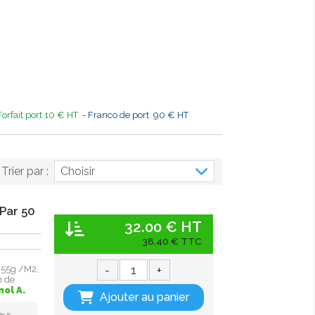
Forfait port 10 € HT
- Franco de port 90 € HT
Trier par :
Choisir
Par 50
32.00 € HT
38,40 € TTC
-
+
 55g /M2,
n de
nol A.
Ajouter au panier
eur