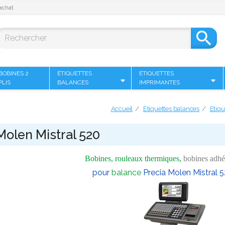
achat

BOBINES 2
ÉTIQUETTES
ÉTIQUETTES
PLIS
BALANCES
IMPRIMANTES
Accueil
Etiquettes balances
Etiqu
Molen Mistral 520
Bobines, rouleaux thermiques,
bobines adhé
pour
balance
Precia Molen Mistral 