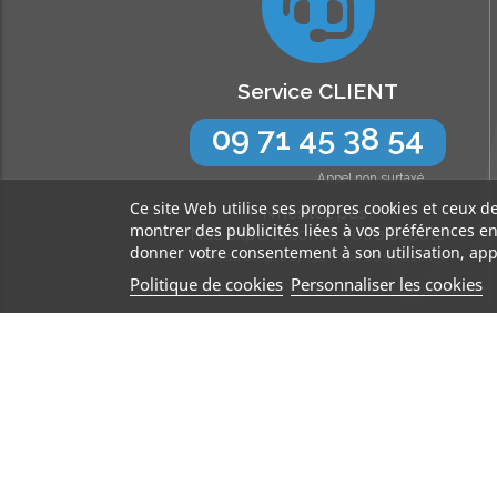
Service CLIENT
09 71 45 38 54
Appel non surtaxé
Ce site Web utilise ses propres cookies et ceux d
N’hésitez pas !
montrer des publicités liées à vos préférences e
Nos experts sont à votre écoute
donner votre consentement à son utilisation, app
Lun-Jeu de 9h à 17h30 - Ven de 9h à 16h30
Politique de cookies
Personnaliser les cookies