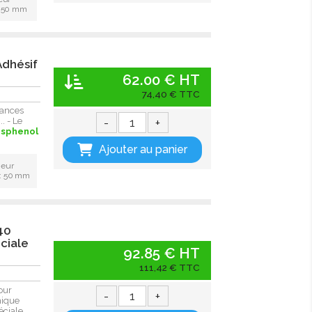
: 50 mm
Adhésif
62.00 € HT
74,40 € TTC
lances
-
+
. - Le
isphenol
Ajouter au panier
ieur
 : 50 mm
40
ciale
92.85 € HT
111,42 € TTC
our
-
+
mique
éciale