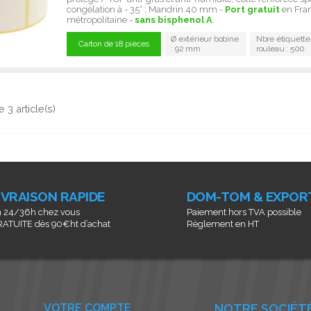
congélation à - 35° ; Mandrin 40 mm -
Port gratuit
en Fra
métropolitaine -
sans bisphenol A
.
Ø extérieur bobine
Nbre étiquette
Carton de 18 pièces
: 92 mm
rouleau : 500
 3 article(s)
IVRAISON RAPIDE
DOM-TOM & EXPOR
 24/36h chez vous
Paiement hors TVA possible
ATUITE dès 90€ht d’achat
Règlement en HT
VOTRE COMPTE
NOTRE SOCIÉT