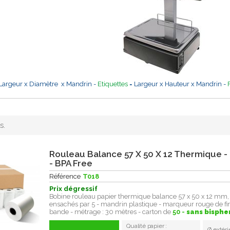
Largeur x Diamètre x Mandrin -
Etiquettes
= Largeur x Hauteur x Mandrin -
s.
Rouleau Balance 57 X 50 X 12 Thermique - 
- BPA Free
Référence
T018
Prix dégressif
Bobine rouleau papier thermique balance 57 x 50 x 12 mm,
ensachés par 5 - mandrin plastique - marqueur rouge de fi
bande - métrage : 30 mètres - carton de
50 -
sans bisphe
Qualité papier :
Ø extéri