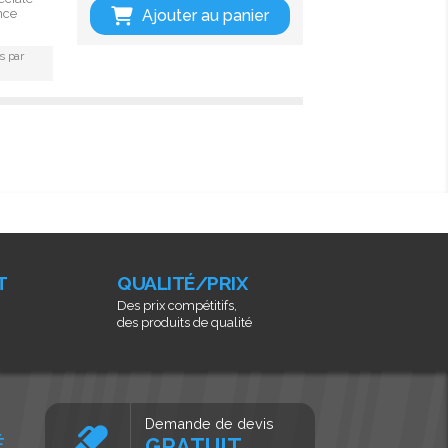
Ajouter au panier
nce
s par
T
QUALITÉ/PRIX
Des prix compétitifs,
des produits de qualité
Demande de devis
É
GRATUIT