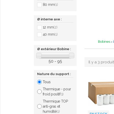
80 mm
(1)
Ø interne axe :
12 mm
(2)
40 mm
(1)
Bobines
= 
Ø extérieur Bobine :
50 - 95
Il y a 3 produit
Nature du support :
Tous
Thermique - pour
froid positif
(1)
Thermique TOP
anti-gras et
humidité
(1)
EN STOCK