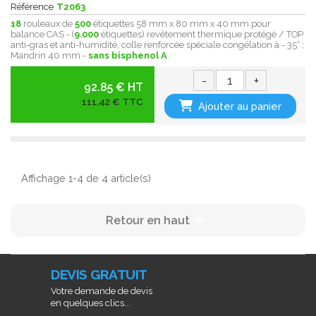
Référence
T2063
18
rouleaux de
500
étiquettes 58 mm x 80 mm x 40 mm pour
balance CAS - (
9.000
étiquettes) revêtement thermique protégé / TOP
anti-gras et anti-humidité, colle renforcée spéciale congélation à - 35° ;
Mandrin 40 mm -
sans bisphenol A
.
-
+
92.85 € HT
111,42 € TTC
Ajouter au panier
Affichage 1-4 de 4 article(s)

Retour en haut
DEVIS GRATUIT
Votre demande de devis
en quelques clics...