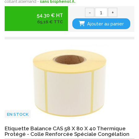
collant allemand -
sans bisphenol A.
-
+
54.30 € HT
65,16 € TTC
Ajouter au panier
EN STOCK
Etiquette Balance CAS 58 X 80 X 40 Thermique
Protégé - Colle Renforcée Spéciale Congélation