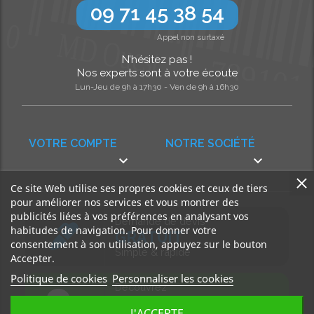
09 71 45 38 54
Appel non surtaxé
N’hésitez pas !
Nos experts sont à votre écoute
Lun-Jeu de 9h à 17h30 - Ven de 9h à 16h30
VOTRE COMPTE
NOTRE SOCIÉTÉ


Ce site Web utilise ses propres cookies et ceux de tiers
pour améliorer nos services et vous montrer des
publicités liées à vos préférences en analysant vos
Demande de devis
habitudes de navigation. Pour donner votre
GRATUIT
consentement à son utilisation, appuyez sur le bouton
Simple & rapide
Accepter.
Politique de cookies
Personnaliser les cookies
Découvrez
notre BLOG
J'ACCEPTE